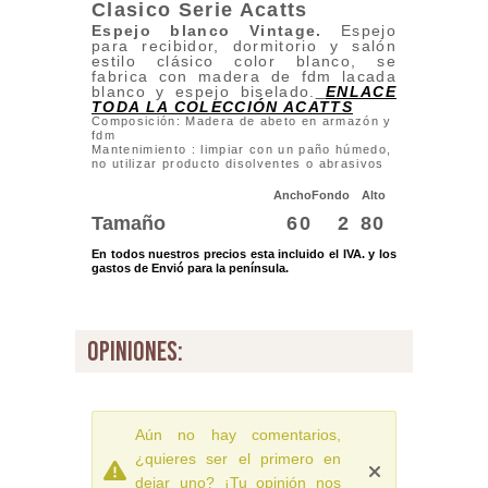
Clasico Serie Acatts
Espejo
blanco Vintage.
Espejo
para recibidor, dormitorio y salón
estilo clásico color blanco, se
fabrica con madera de fdm lacada
blanco y espejo biselado.
ENLACE
TODA LA COLECCIÓN ACATTS
Composición: Madera de abeto en armazón y
fdm
Mantenimiento : limpiar con un paño húmedo,
no utilizar producto disolventes o abrasivos
Ancho
Fondo
Alto
Tamaño
60
2
80
En todos nuestros precios esta incluido el IVA. y los
gastos de Envió para la península.
opiniones:
Aún no hay comentarios,
¿quieres ser el primero en
dejar uno? ¡Tu opinión nos