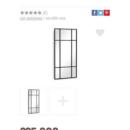
(0)
ver opiniones
/
escribir una
+