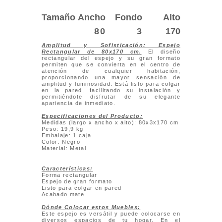
Tamaño
Ancho
Fondo
Alto
80
3
170
Amplitud y Sofisticación: Espejo
Rectangular de 80x170 cm
.
El diseño
rectangular del espejo y su gran formato
permiten que se convierta en el centro de
atención de cualquier habitación,
proporcionando una mayor sensación de
amplitud y luminosidad. Está listo para colgar
en la pared, facilitando su instalación y
permitiéndote disfrutar de su elegante
apariencia de inmediato.
Especificaciones del Producto:
Medidas (largo x ancho x alto): 80x3x170 cm
Peso: 19,9 kg
Embalaje: 1 caja
Color: Negro
Material: Metal
Características:
Forma rectangular
Espejo de gran formato
Listo para colgar en pared
Acabado mate
Dónde Colocar estos Muebles:
Este espejo es versátil y puede colocarse en
diversos espacios de tu hogar. En el