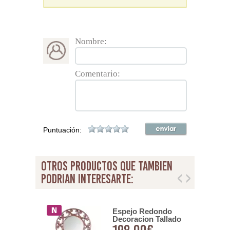
Nombre:
Comentario:
Puntuación:
otros productos que tambien
podrian interesarte:
 Redondo
Espejo Redondo
Imitacion
Decoracion Tallado
 Cuadrado
Calado Nogal