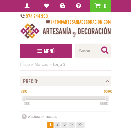
: 0
974 244 993
info@artesaniadecoracion.com
Menú
Inicio
»
Marcas
»
forja 3
PRECIO:
38
659
38€
659€
Restaurar valores
1
2
3
>
>>