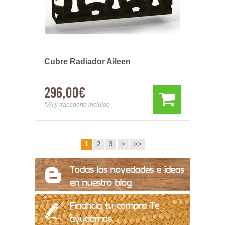
Cubre Radiador Aileen
296,00€
IVA y transporte incluido
1
2
3
>
>>
Todas las novedades e ideas
en nuestro blog
Financia tu compra Te
ayudamos