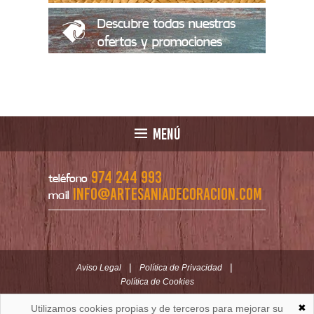
Descubre todas nuestras
ofertas y promociones
MENÚ
974 244 993
teléfono
info@artesaniadecoracion.com
mail
|
|
Aviso Legal
Política de Privacidad
Política de Cookies
✖
Utilizamos cookies propias y de terceros para mejorar su
ARTESANÍAYDECORACION.COM