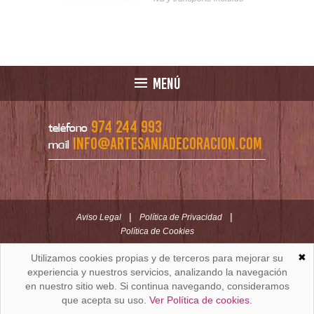
MENÚ
974 244 993
teléfono
info@artesaniadecoracion.com
mail
|
|
Aviso Legal
Política de Privacidad
Política de Cookies
✖
Utilizamos cookies propias y de terceros para mejorar su
ARTESANÍAYDECORACION.COM
C/ Padre Huesca nº 30 | Oficina C/ Roldán nº 5 -3º
experiencia y nuestros servicios, analizando la navegación
Huesca (España)
en nuestro sitio web. Si continua navegando, consideramos
que acepta su uso.
Ver Política de cookies.