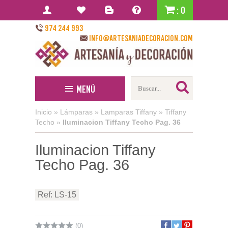
: 0
974 244 993
info@artesaniadecoracion.com
Menú
Inicio
»
Lámparas
»
Lamparas Tiffany
»
Tiffany
Techo
»
Iluminacion Tiffany Techo Pag. 36
Iluminacion Tiffany
Techo Pag. 36
Ref: LS-15
(0)