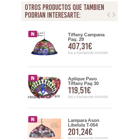
otros productos que tambien
podrian interesarte:
a Pavo Real
Tiffany Campana
2 Pag 59
Pag. 29
80€
407,31€
nsporte incluido
Iva y transporte incluido
e Lampara
Aplique Pavo
42
Tiffany Pag 30
67€
119,51€
nsporte incluido
Iva y transporte incluido
ra
Lampara Ason
esa Libelula
Libelula T-054
45€
201,24€
nsporte incluido
Iva y transporte incluido