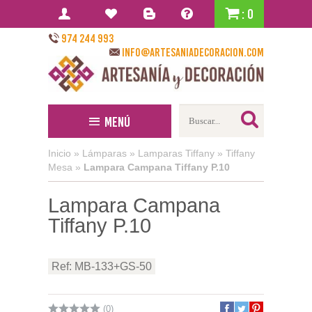
: 0
974 244 993
info@artesaniadecoracion.com
Menú
Inicio
»
Lámparas
»
Lamparas Tiffany
»
Tiffany
Mesa
»
Lampara Campana Tiffany P.10
Lampara Campana
Tiffany P.10
Ref: MB-133+GS-50
(0)