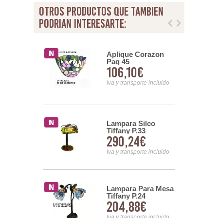
otros productos que tambien
podrian interesarte:
iffany Pag
Aplique Corazon
Pag 45
0€
106,10€
nsporte incluido
Iva y transporte incluido
ra
Lampara Silco
esa Libelula
Tiffany P.33
45€
290,24€
nsporte incluido
Iva y transporte incluido
a Asa
Lampara Para Mesa
 Techo Pag.
Tiffany P.24
24€
204,88€
nsporte incluido
Iva y transporte incluido