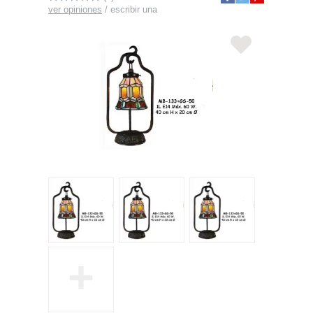
ver opiniones
/
escribir una
+