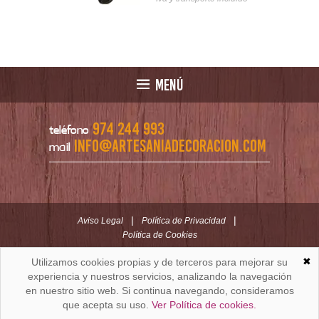
MENÚ
974 244 993
teléfono
info@artesaniadecoracion.com
mail
|
|
Aviso Legal
Política de Privacidad
Política de Cookies
✖
Utilizamos cookies propias y de terceros para mejorar su
ARTESANÍAYDECORACION.COM
C/ Padre Huesca nº 30 | Oficina C/ Roldán nº 5 -3º
experiencia y nuestros servicios, analizando la navegación
Huesca (España)
en nuestro sitio web. Si continua navegando, consideramos
que acepta su uso.
Ver Política de cookies.