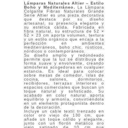
Lámparas Naturales Altier – Estilo
Boho y Mediterráneo
.
La Lámpara
Colgante Fibras Naturales Grande
Serie Altier es una pieza decorativa
que destaca por su diseño
artesanal, su presencia elegante y
su estética cálida. Fabricada en
fibra natural, su estructura de 52 ×
52 × 23 cm aporta volumen, textura
y un estilo orgánico que encaja a la
perfección en ambientes
mediterráneos, boho chic, rústicos,
nórdicos o contemporáneos.
Su diseño amplio y redondeado
permite que la luz se distribuya de
forma suave y envolvente, creando
atmósferas acogedoras en cualquier
estancia. Es ideal para colocar
sobre mesas de comedor, islas de
cocina, salones, dormitorios,
recibidores, terrazas interiores o
espacios comerciales que buscan un
toque natural y sofisticado. Su
acabado en color natural aporta
equilibrio y armonía, convirtiéndola
en un elemento protagonista dentro
de la decoración.
Incluye un cable textil trenzado en
color oro viejo de 130 cm, que
añade un toque cálido y elegante,
junto con un florón metálico oro
viejo satinado de 10 cm que