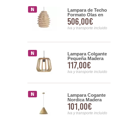
a Techo
Lampara de Techo
 Pequeña
Formato Olas en
00€
506,00€
Natural -
Rattan y Rejilla
liquo
Abriatora
nsporte incluido
Iva y transporte incluido
Lampara Colgante
a Grande
Pequeña Madera
a Estilo
117,00€
Color Toffe - Serie
00€
l Oro
Aliquo
ado Dagmar
Iva y transporte incluido
nsporte incluido
Lampara Cogante
a Colgante
Nordica Madera
tal y Estaño
101,00€
00€
Laminada Cono
o Rustico
Natural Axast
d
Iva y transporte incluido
nsporte incluido