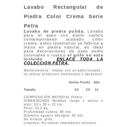
Lavabo Rectangular de
Piedra Color Crema
Serie
Petra
Lavabo de piedra pulida.
Lavabo
para el aseo con estilo rustico
contemporáneo acabado color
crema, estos lavamanos se fabrica a
mano en piedra natural, es ideal
para decoraciones de aseo estilo
coloniales o rustico
el grifo no esta
incluido
ENLACE TODA LA
COLECCIÓN PETRA
.
Mantenimiento : limpiar con un paño húmedo,
no utilizar productos disolventes o abrasivos
Ancho
Fondo
Alto
Tamaño
50
35
12
COMPOSICIÓN MATERIAL Piedra
DIMENSIONES Medidas (largo x ancho x
alto): 50 x 35 x 12 cm.
Peso: 33,2 kg.
Profundidad cubeta: 80 mm.
Diámetro agujero desagüe: 40 mm.
No incluye: grifo.
Limpieza: No utilizar limpiadores abrasivo