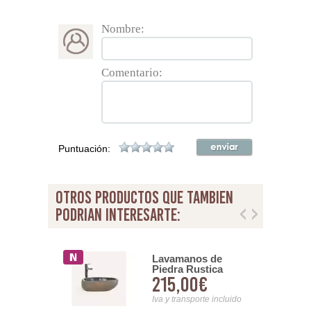
Nombre:
Comentario:
Puntuación:
otros productos que tambien
podrian interesarte:
Lavamanos de
anos Marmol
Piedra Rustica
do Rustico
215,00€
00€
Color Arena Serie
Negro Serie
Petra
Iva y transporte incluido
nsporte incluido