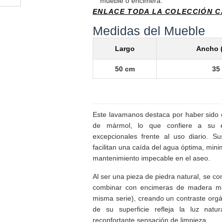
mueble o encimera.
ENLACE TODA LA COLECCIÓN 
Medidas del Mueble
Largo
Ancho 
50 cm
35
Este lavamanos destaca por haber sido e
de mármol, lo que confiere a su es
excepcionales frente al uso diario. S
facilitan una caída del agua óptima, mini
mantenimiento impecable en el aseo.
Al ser una pieza de piedra natural, se c
combinar con encimeras de madera ma
misma serie), creando un contraste orgá
de su superficie refleja la luz natu
reconfortante sensación de limpieza.