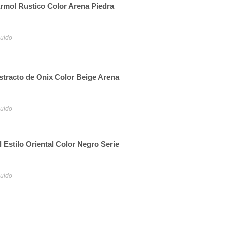
mol Rustico Color Arena Piedra
Lav
Pet
43
luido
Iva y
tracto de Onix Color Beige Arena
Lav
Pet
39
luido
Iva y
Estilo Oriental Color Negro Serie
Mue
Puer
40
luido
Iva y