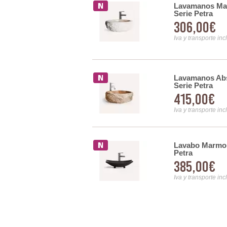
 Piedra Color Gris Serie
Lavamanos Mar
Serie Petra
306,00€
Iva y transporte inc
ka Natura - Serie Calcun
Lavamanos Abs
Serie Petra
415,00€
Iva y transporte inc
o - Serie Calcun
Lavabo Marmol 
Petra
385,00€
Iva y transporte inc