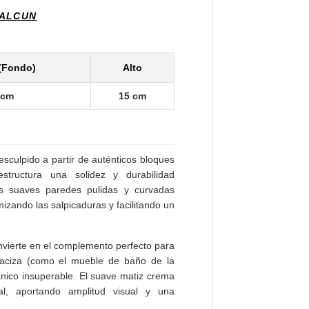
CALCUN
(Fondo)
Alto
 cm
15 cm
sculpido a partir de auténticos bloques
tructura una solidez y durabilidad
us suaves paredes pulidas y curvadas
mizando las salpicaduras y facilitando un
onvierte en el complemento perfecto para
ciza (como el mueble de baño de la
nico insuperable. El suave matiz crema
ral, aportando amplitud visual y una