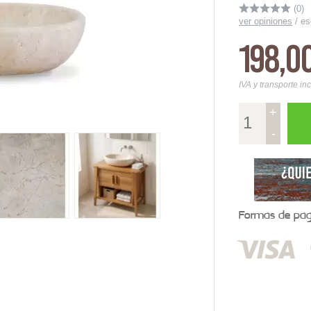
(0)
ver opiniones
/
es
198,0
IVA y transporte in
+
-
Formas de pago