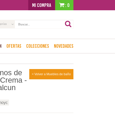
MI COMPRA
: 0
gorías
n
Ofertas
Colecciones
Novedades
nos de
< Volver a Muebles de baño
 Crema -
alcun
moyc