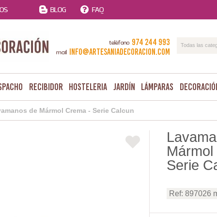
TOS
BLOG
FAQ
974 244 993
teléfono
Todas las cate
info@artesaniadecoracion.com
mail
spacho
Recibidor
Hosteleria
Jardín
Lámparas
Decoració
amanos de Mármol Crema - Serie Calcun
Lavama
Mármol
Serie C
Ref: 897026 