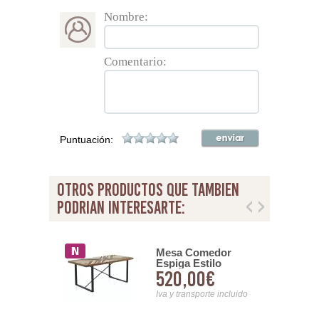
Nombre:
Comentario:
Puntuación:
otros productos que tambien
podrian interesarte:
Comedor
Mesa Comedor
de Forja y
Espiga Estilo
56€
520,00€
 Estilo
Industrial Madera
ial Anjar
Forja Abrandici
nsporte incluido
Iva y transporte incluido