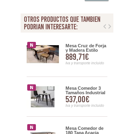
otros productos que tambien
podrian interesarte:
Mesa Cruz de Forja
Comedor
y Madera Estilo
a Madera y
889,71€
99€
industrial Serie
Dorado Serie
Anjar
l
Iva y transporte incluido
nsporte incluido
Mesa Comedor 3
Comedor
Tamaños Industrial
 de Forja y
537,00€
56€
Acero Madera
 Estilo
Arisats
ial Anjar
Iva y transporte incluido
nsporte incluido
Mesa Comedor de
Comedor
180 Tapa Acacia