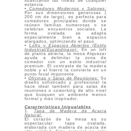
suavizando las líneas de cualquier
estancia.
•
Comedores Modernos y Salones:
Por sus dimensiones generosas (
200 cm de largo), es perfecta para
comedores principales donde se
reúnen familias numerosas o se
celebran encuentros sociales. La
forma ovalada se adapta
especialmente bien a espacios
alargados, optimizando el paso.
•
Lofts y Espacios Abiertos (Estilo
Industrial/Escandinavo):
En un loft
de planta abierta, la mesa Alquezar
ayuda a delimitar la zona de
comedor con un estilo industrial
premium. El contraste de la madera
noble y el hierro la convierte en un
punto focal imponente.
•
Oficinas y Salas de Reuniones:
Su
diseño sofisticado y profesional la
hace ideal también para salas de
reuniones o coworking de alto nivel
que busquen un ambiente menos
formal y más inspirador.
Características Inigualables
1.
Tapa de Madera de Acacia
Natural:
El corazón de la mesa es su
espectacular tapa ovalada,
elaborada con madera de acacia de