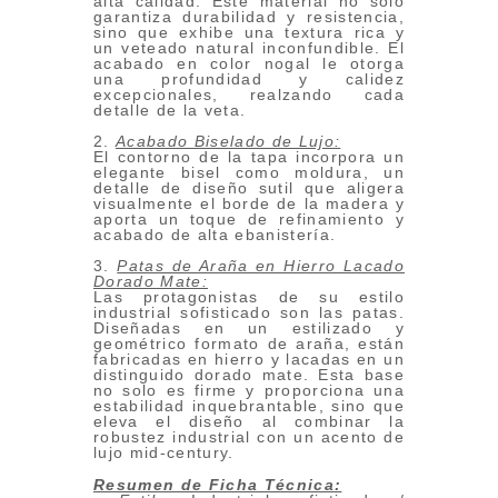
alta calidad. Este material no solo
garantiza durabilidad y resistencia,
sino que exhibe una textura rica y
un veteado natural inconfundible. El
acabado en color nogal le otorga
una profundidad y calidez
excepcionales, realzando cada
detalle de la veta.
2.
Acabado Biselado de Lujo:
El contorno de la tapa incorpora un
elegante bisel como moldura, un
detalle de diseño sutil que aligera
visualmente el borde de la madera y
aporta un toque de refinamiento y
acabado de alta ebanistería.
3.
Patas de Araña en Hierro Lacado
Dorado Mate:
Las protagonistas de su estilo
industrial sofisticado son las patas.
Diseñadas en un estilizado y
geométrico formato de araña, están
fabricadas en hierro y lacadas en un
distinguido dorado mate. Esta base
no solo es firme y proporciona una
estabilidad inquebrantable, sino que
eleva el diseño al combinar la
robustez industrial con un acento de
lujo mid-century.
Resumen de Ficha Técnica: