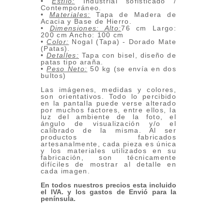
•
Estilo:
Industrial sofisticado /
Contemporáneo.
•
Materiales:
Tapa de Madera de
Acacia y Base de Hierro.
•
Dimensiones: Alto:
76 cm Largo:
200 cm Ancho: 100 cm
•
Color:
Nogal (Tapa) - Dorado Mate
(Patas).
•
Detalles:
Tapa con bisel, diseño de
patas tipo araña.
•
Peso Neto:
50 kg (se envía en dos
bultos)
Las imágenes, medidas y colores,
son orientativos. Todo lo percibido
en la pantalla puede verse alterado
por muchos factores, entre ellos, la
luz del ambiente de la foto, el
ángulo de visualización y/o el
calibrado de la misma. Al ser
productos fabricados
artesanalmente, cada pieza es única
y los materiales utilizados en su
fabricación, son técnicamente
difíciles de mostrar al detalle en
cada imagen.
En todos nuestros precios esta incluido
el IVA. y los gastos de Envió para la
península.