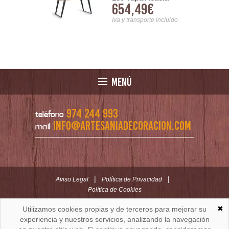
gular
654,49€
Tallada Pies Metal
99€
ial Madera
Serie Alvird
 Alquezar
Iva y transporte incluido
nsporte incluido
MENÚ
974 244 993
teléfono
info@artesaniadecoracion.com
mail
|
|
Aviso Legal
Política de Privacidad
Política de Cookies
✖
Utilizamos cookies propias y de terceros para mejorar su
ARTESANÍAYDECORACION.COM
C/ Padre Huesca nº 30 | Oficina C/ Roldán nº 5 -3º
experiencia y nuestros servicios, analizando la navegación
Huesca (España)