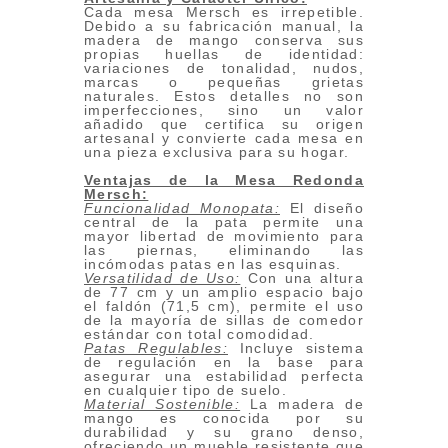
Cada mesa Mersch es irrepetible.
Debido a su fabricación manual, la
madera de mango conserva sus
propias huellas de identidad:
variaciones de tonalidad, nudos,
marcas o pequeñas grietas
naturales. Estos detalles no son
imperfecciones, sino un valor
añadido que certifica su origen
artesanal y convierte cada mesa en
una pieza exclusiva para su hogar.
Ventajas de la Mesa Redonda
Mersch:
Funcionalidad Monopata:
El diseño
central de la pata permite una
mayor libertad de movimiento para
las piernas, eliminando las
incómodas patas en las esquinas.
Versatilidad de Uso:
Con una altura
de 77 cm y un amplio espacio bajo
el faldón (71,5 cm), permite el uso
de la mayoría de sillas de comedor
estándar con total comodidad.
Patas Regulables:
Incluye sistema
de regulación en la base para
asegurar una estabilidad perfecta
en cualquier tipo de suelo.
Material Sostenible:
La madera de
mango es conocida por su
durabilidad y su grano denso,
ofreciendo un mueble resistente que