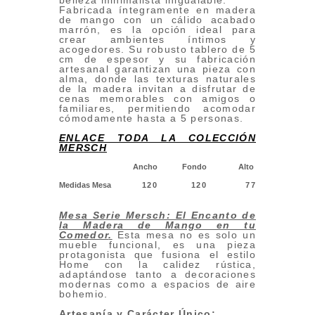
belleza minimalista inigualable.
Fabricada íntegramente en madera
de mango con un cálido acabado
marrón, es la opción ideal para
crear ambientes íntimos y
acogedores. Su robusto tablero de 5
cm de espesor y su fabricación
artesanal garantizan una pieza con
alma, donde las texturas naturales
de la madera invitan a disfrutar de
cenas memorables con amigos o
familiares, permitiendo acomodar
cómodamente hasta a 5 personas.
ENLACE TODA LA COLECCIÓN
MERSCH
Ancho
Fondo
Alto
Medidas Mesa
120
120
77
Mesa Serie Mersch: El Encanto de
la Madera de Mango en tu
Comedor
.
Esta mesa no es solo un
mueble funcional, es una pieza
protagonista que fusiona el estilo
Home con la calidez rústica,
adaptándose tanto a decoraciones
modernas como a espacios de aire
bohemio.
Artesanía y Carácter Único: