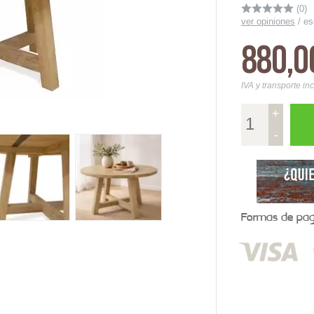
(0)
ver opiniones
/
es
880,0
IVA y transporte in
+
-
Formas de pago