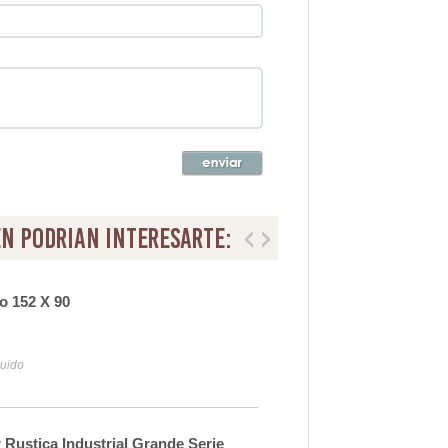
n podrian interesarte:
o 152 X 90
Mes
Agr
66
luido
Iva y
ustica Industrial Grande Serie
Mes