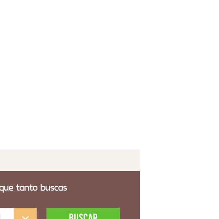
oats
125,00€
 transporte incluido
a Comedor Bodeguera Rustica Grande en 2
años
215,00€
 transporte incluido
 que tanto buscas
l