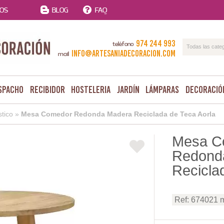
TOS
BLOG
FAQ
974 244 993
teléfono
Todas las cate
info@artesaniadecoracion.com
mail
spacho
Recibidor
Hosteleria
Jardín
Lámparas
Decoració
tico
»
Mesa Comedor Redonda Madera Reciclada de Teca Aorla
Mesa C
Redond
Recicla
Ref: 674021 