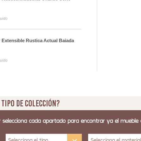
Ass
1.
luido
Iva y
Extensible Rustica Actual Baiada
Mes
Tam
1.
luido
Iva y
 tipo de colección?
y selecciona cada apartado para encontrar ya el mueble
Selecciona el tipo
Selecciona el materia