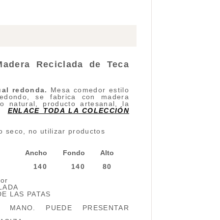
adera Reciclada de Teca
ual redonda
.
Mesa comedor estilo
redondo, se fabrica con madera
o natural, producto artesanal, la
.
ENLACE TODA LA COLECCIÓN
 seco, no utilizar productos
Ancho
Fondo
Alto
140
140
80
or
CLADA
DE LAS PATAS
 MANO. PUEDE PRESENTAR