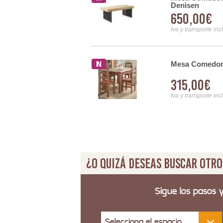
Denisen
650,00€
Iva y transporte inc
Mesa Comedor 
eca Rustica Serie Aferoe
315,00€
Iva y transporte inc
¿O quizá deseas buscar otro
Sigue los pasos 
Selecciona el espacio