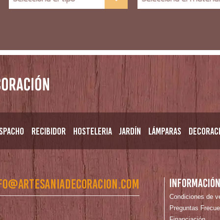
spacho
Recibidor
Hosteleria
Jardín
Lámparas
Decorac
fo@artesaniadecoracion.com
Informació
Condiciones de v
Preguntas Frecue
Financiación