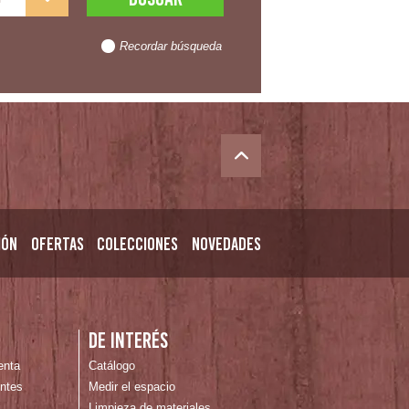
Recordar búsqueda
ión
Ofertas
Colecciones
Novedades
n
De interés
enta
Catálogo
ntes
Medir el espacio
Limpieza de materiales