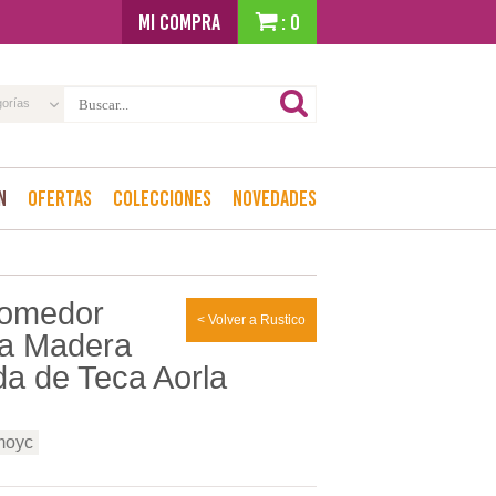
MI COMPRA
: 0
gorías
n
Ofertas
Colecciones
Novedades
omedor
< Volver a Rustico
a Madera
da de Teca Aorla
moyc