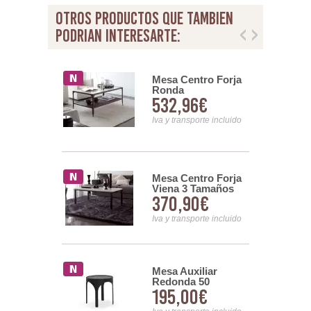
otros productos que tambien
podrian interesarte:
e Centro
Mesa Centro Forja
 Moderno 2
Ronda
00€
532,96€
s Serie
nsporte incluido
Iva y transporte incluido
entro Para
Mesa Centro Forja
n Forja
Viena 3 Tamaños
93€
370,90€
ia
nsporte incluido
Iva y transporte incluido
xiliar Salon
Mesa Auxiliar
a 2
Redonda 50
00€
195,00€
s Forja
Diametro en Acero
arinel
Negro Akeren