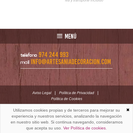
nsporte incluido
Iva y transporte incluido
MENÚ
974 244 993
teléfono
info@artesaniadecoracion.com
mail
|
|
Aviso Legal
Política de Privacidad
Política de Cookies
✖
Utilizamos cookies propias y de terceros para mejorar su
ARTESANÍAYDECORACION.COM
C/ Padre Huesca nº 30 | Oficina C/ Roldán nº 5 -3º
experiencia y nuestros servicios, analizando la navegación
Huesca (España)
en nuestro sitio web. Si continua navegando, consideramos
que acepta su uso.
Ver Política de cookies.