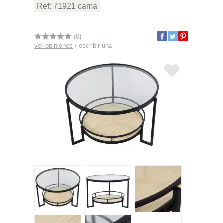
Ref: 71921 cama
(0)
ver opiniones
/
escribir una