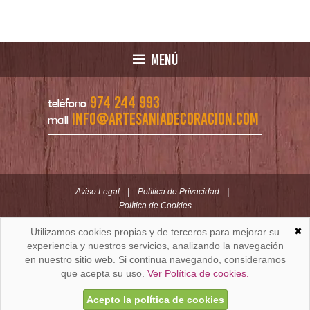
MENÚ
974 244 993
teléfono
info@artesaniadecoracion.com
mail
|
|
Aviso Legal
Política de Privacidad
Política de Cookies
✖
Utilizamos cookies propias y de terceros para mejorar su
ARTESANÍAYDECORACION.COM
C/ Padre Huesca nº 30 | Oficina C/ Roldán nº 5 -3º
experiencia y nuestros servicios, analizando la navegación
Huesca (España)
en nuestro sitio web. Si continua navegando, consideramos
que acepta su uso.
Ver Política de cookies.
Acepto la política de cookies