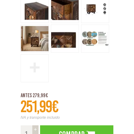
+
Antes 279,99€
251,99€
IVA y transporte incluido
+