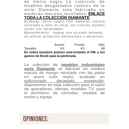
de hierro negro La colección de
muebles desgastados rústicos de la
serie Diamante esta fabricada en
maderas macizas recicladas
.
ENLACE
TODA LA COLECCIÓN DIAMANTE
Acabado: único según foto maderas maciza
reciclada y pies en forja, los colores pueden
variar sus tonalidades.
Mantenimiento : limpiar con un paño húmedo,
no utilizar productos disolventes o abrasivos
Ancho
Fondo
Alto
Tamaño
50
40
60
En todos nuestros precios esta incluido el IVA. y los
gastos de Envió para la península.
La colección de
muebles industriales
serie Diamante
se
fabrican en madera
maciza de mango reciclado
con las patas
en acero color negro
, acabado en
policromado decapado envejecido
,
disponemos en esta colección para el salón
de aparadores, vitrinas, muebles TV, para
el dormitorio de cómodas, mesitas de
noche y espejo.
opiniones: