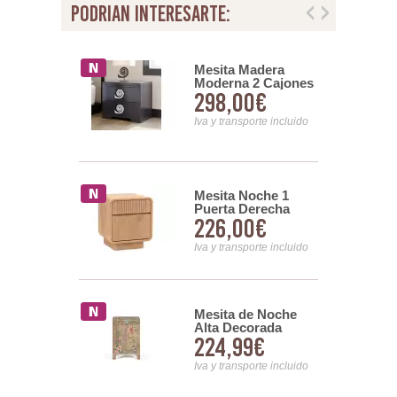
podrian interesarte:
 Noche
Mesita Madera
a Decape
Moderna 2 Cajones
00€
298,00€
a Mango
y 2 Tamaños Serie
trade
Hellen
nsporte incluido
Iva y transporte incluido
 3 Cajones
Mesita Noche 1
gne Blanca
Puerta Derecha
10€
226,00€
Teca Natural Serie
Eyre
nsporte incluido
Iva y transporte incluido
 3 Cajones
Mesita de Noche
 Dexis
Alta Decorada
10€
224,99€
Diseño Florales
Serie Tayina
nsporte incluido
Iva y transporte incluido