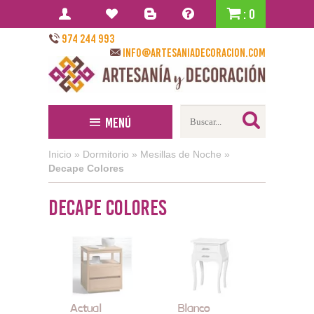
: 0
974 244 993
info@artesaniadecoracion.com
Menú
Inicio
»
Dormitorio
»
Mesillas de Noche
»
Decape Colores
Decape Colores
Actual
Blanco