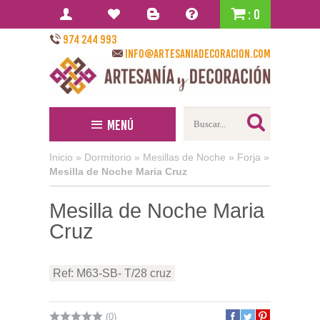
: 0
974 244 993
info@artesaniadecoracion.com
Menú
Inicio
»
Dormitorio
»
Mesillas de Noche
»
Forja
»
Mesilla de Noche Maria Cruz
Mesilla de Noche Maria
Cruz
Ref: M63-SB- T/28 cruz
(0)