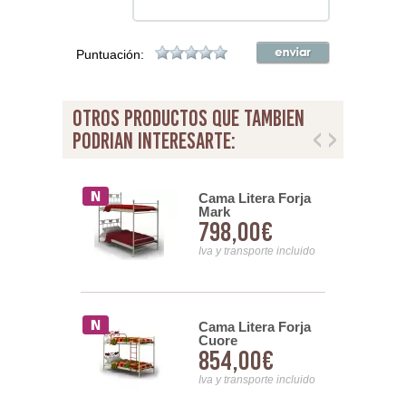
Puntuación:
otros productos que tambien
podrian interesarte:
ama Divan
Cama Litera Forja
arta
Mark
00€
798,00€
nsporte incluido
Iva y transporte incluido
Forja Viena
Cama Litera Forja
Cuore
82€
854,00€
nsporte incluido
Iva y transporte incluido