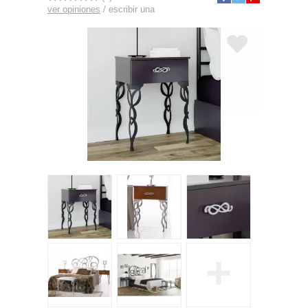
ver opiniones
/
escribir una
+