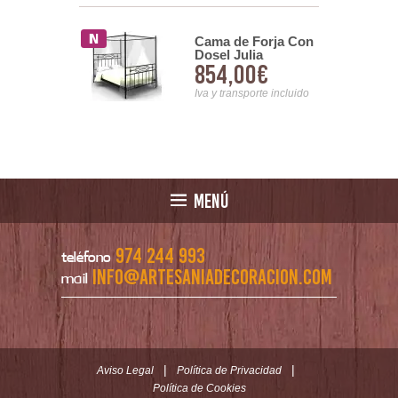
e Forja
Cama de Forja Con
 Mar
Dosel Julia
86€
854,00€
nsporte incluido
Iva y transporte incluido
MENÚ
974 244 993
teléfono
info@artesaniadecoracion.com
mail
|
|
Aviso Legal
Política de Privacidad
Política de Cookies