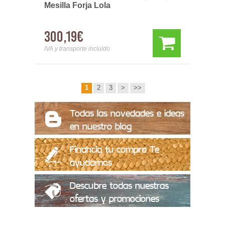
Mesilla Forja Lola
300,19€
IVA y transporte incluido
1
2
3
>
>>
Todas las novedades e ideas
en nuestro blog
Financia tu compra Te
ayudamos
Descubre todas nuestras
ofertas y promociones