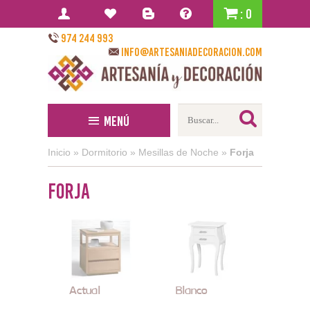
: 0
974 244 993
info@artesaniadecoracion.com
Menú
Inicio
»
Dormitorio
»
Mesillas de Noche
»
Forja
Forja
Actual
Blanco