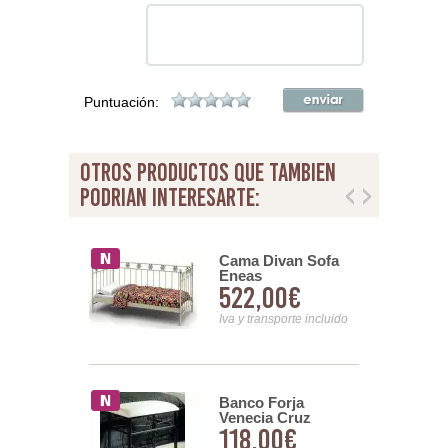
Puntuación:
otros productos que tambien
podrian interesarte:
 Elena Cruz
Cama Divan Sofa
Eneas
00€
522,00€
nsporte incluido
Iva y transporte incluido
e Forja
Banco Forja
ali
Venecia Cruz
0,00€
118,00€