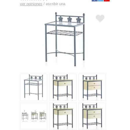
ver opiniones
/
escribir una