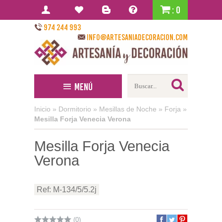
: 0
974 244 993
info@artesaniadecoracion.com
Menú
Inicio
»
Dormitorio
»
Mesillas de Noche
»
Forja
»
Mesilla Forja Venecia Verona
Mesilla Forja Venecia
Verona
Ref: M-134/5/5.2j
(0)