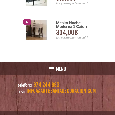
nsporte incluido
Iva y transporte incluido
 Forja Linea
Mesita Noche
Madera
Moderna 1 Cajon
61€
304,00€
Tirador Metalico
Serie Anak
nsporte incluido
Iva y transporte incluido
MENÚ
974 244 993
teléfono
info@artesaniadecoracion.com
mail