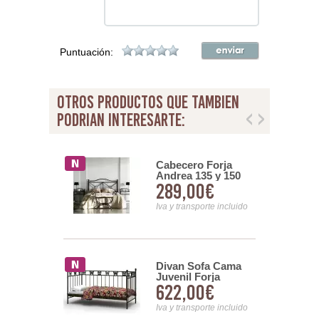
Puntuación:
otros productos que tambien
podrian interesarte:
 noche Forja
Cabecero Forja
 Julia
Andrea 135 y 150
00€
289,00€
nsporte incluido
Iva y transporte incluido
osel Forja
Divan Sofa Cama
Juvenil Forja
00€
622,00€
Mariposas Mark
nsporte incluido
Iva y transporte incluido