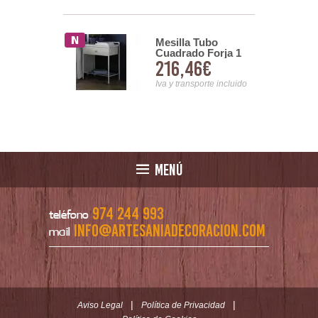
 Forja
Mesilla Tubo
a
Cuadrado Forja 1
7,55€
216,46€
Cajon
nsporte incluido
Iva y transporte incluido
MENÚ
974 244 993
teléfono
info@artesaniadecoracion.com
mail
|
|
Aviso Legal
Política de Privacidad