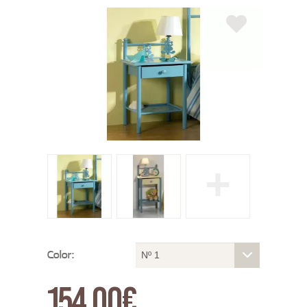
+
Color:
Nº 1
154,00€