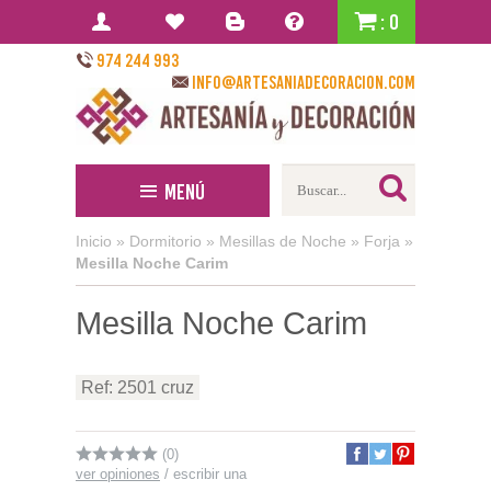
: 0
974 244 993
info@artesaniadecoracion.com
Menú
Inicio
»
Dormitorio
»
Mesillas de Noche
»
Forja
»
Mesilla Noche Carim
Mesilla Noche Carim
Ref: 2501 cruz
(0)
ver opiniones
/
escribir una