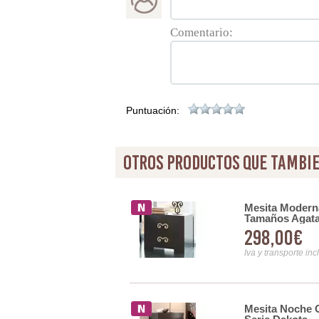
Comentario:
Puntuación:
otros productos que tambie
Mesita Moderna
Tamaños Agat
298,00€
Iva y transporte inc
Mesita Noche C
 Madera Natural Tallada