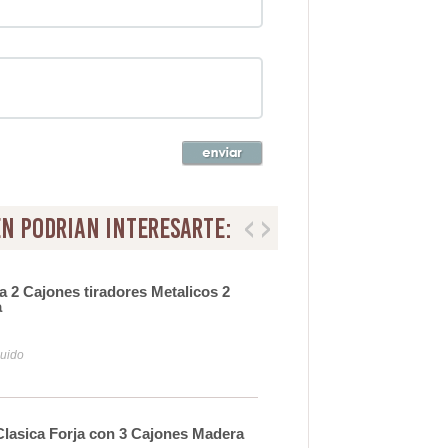
n podrian interesarte:
 2 Cajones tiradores Metalicos 2
Mes
a
17
luido
Iva y
lasica Forja con 3 Cajones Madera
Mesi