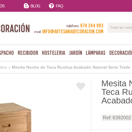
TOS
BLOG
FAQ
974 244 993
teléfono
Todas las cate
info@artesaniadecoracion.com
mail
spacho
Recibidor
Hosteleria
Jardín
Lámparas
Decoració
tico
»
Mesita Noche de Teca Rustica Acabado Natural Serie Teide
Mesita 
Teca Ru
Acabado
Ref: 6392002