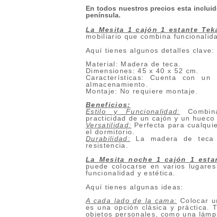
En todos nuestros precios esta incluido
península.
La Mesita 1 cajón 1 estante Tek
mobiliario que combina funcionalid
Aquí tienes algunos detalles clave:
Material: Madera de teca.
Dimensiones: 45 x 40 x 52 cm.
Características: Cuenta con un
almacenamiento.
Montaje: No requiere montaje.
Beneficios:
Estilo y Funcionalidad:
Combina
practicidad de un cajón y un huec
Versatilidad:
Perfecta para cualquie
el dormitorio.
Durabilidad:
La madera de teca g
resistencia.
La Mesita noche 1 cajón 1 esta
puede colocarse en varios lugares
funcionalidad y estética.
Aquí tienes algunas ideas:
A cada lado de la cama:
Colocar u
es una opción clásica y práctica. T
objetos personales, como una lámpa