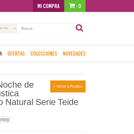
MI COMPRA
: 0
gorías
n
Ofertas
Colecciones
Novedades
Noche de
< Volver a Rustico
stica
 Natural Serie Teide
 moy