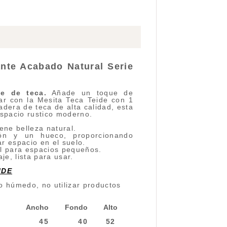
ante Acabado Natural Serie
e de teca.
Añade un toque de
ar con la Mesita Teca Teide con 1
dera de teca de alta calidad, esta
espacio rustico moderno.
ene belleza natural.
ón y un hueco, proporcionando
r espacio en el suelo.
l para espacios pequeños.
e, lista para usar.
IDE
o húmedo, no utilizar productos
Ancho
Fondo
Alto
45
40
52