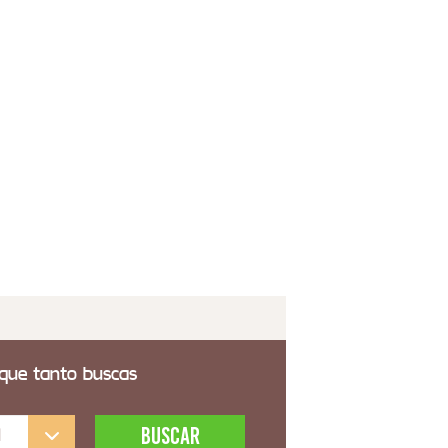
8,00€
 transporte incluido
ta Noche Rustica 1 Puerta Tallada Color Nogal
bal
3,99€
 transporte incluido
 que tanto buscas
l