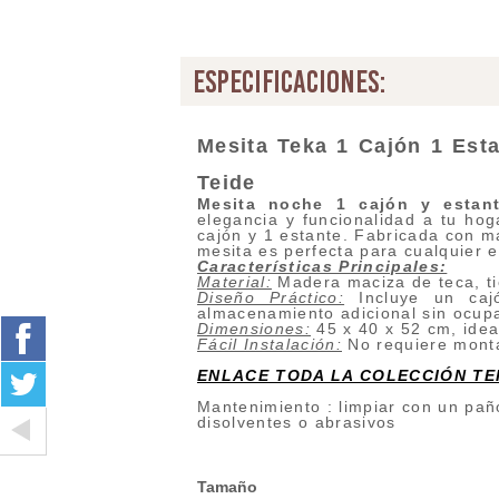
especificaciones:
Mesita Teka 1 Cajón 1 Est
Teide
Mesita noche 1 cajón y estant
elegancia y funcionalidad a tu hog
cajón y 1 estante. Fabricada con ma
mesita es perfecta para cualquier 
Características Principales:
Material:
Madera maciza de teca, ti
Diseño Práctico:
Incluye un caj
almacenamiento adicional sin ocupa
Dimensiones:
45 x 40 x 52 cm, idea
Fácil Instalación:
No requiere montaj
ENLACE TODA LA COLECCIÓN TE
Mantenimiento : limpiar con un pañ
disolventes o abrasivos
Tamaño