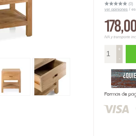
(0)
ver opiniones
/
es
178,0
IVA y transporte in
+
-
Formas de pago