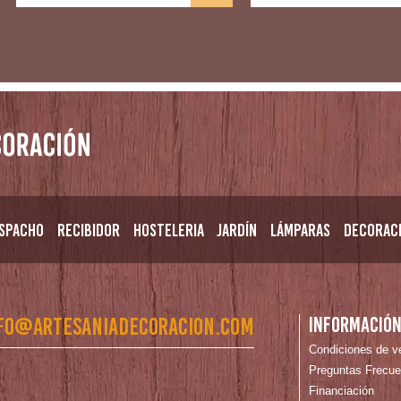
spacho
Recibidor
Hosteleria
Jardín
Lámparas
Decorac
fo@artesaniadecoracion.com
Informació
Condiciones de v
Preguntas Frecue
Financiación