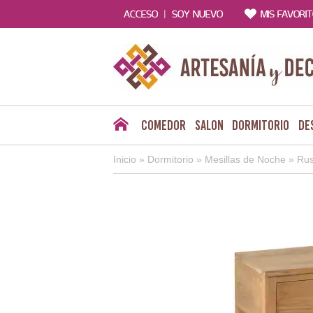
|
ACCESO
SOY NUEVO
MIS FAVORI
Comedor
Salon
Dormitorio
De
Inicio
»
Dormitorio
»
Mesillas de Noche
»
Rus