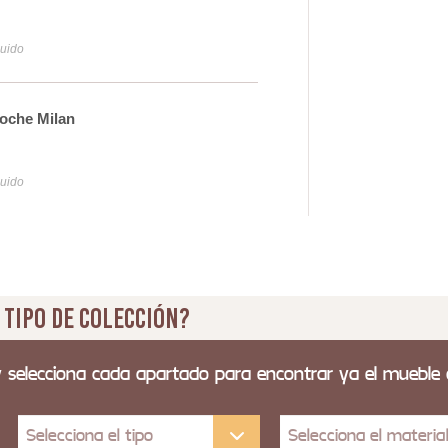
13
luido
Iva y
Noche Milan
Mesi
Ace
23
luido
Iva y
 tipo de colección?
y selecciona cada apartado para encontrar ya el mueble
Selecciona el tipo
Selecciona el materia