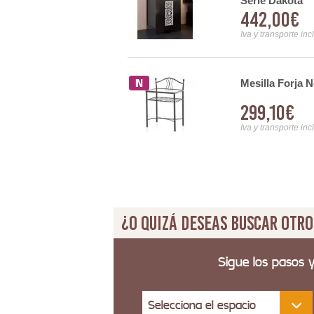
Serie Dakota
442,00€
Iva y transporte inc
jón Acabado Natural Teide
Mesilla Forja 
299,10€
Iva y transporte inc
¿O quizá deseas buscar otro
Sigue los pasos 
Selecciona el espacio