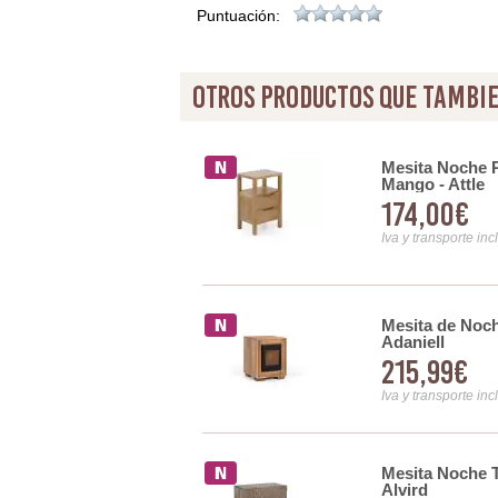
Puntuación:
otros productos que tambie
 2 Cajones
Mesita Noche 
Mango - Attle
174,00€
Iva y transporte inc
color Negro Madera Serie
Mesita de Noc
Adaniell
215,99€
Iva y transporte inc
era Mango y Marmol Serie
Mesita Noche T
Alvird