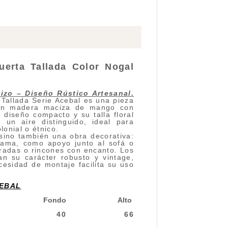
uerta Tallada Color Nogal
izo – Diseño Rústico Artesanal.
Tallada Serie Acebal es una pieza
 en madera maciza de mango con
diseño compacto y su talla floral
n un aire distinguido, ideal para
lonial o étnico.
sino también una obra decorativa:
 cama, como apoyo junto al sofá o
tradas o rincones con encanto. Los
an su carácter robusto y vintage,
cesidad de montaje facilita su uso
CEBAL
Fondo
Alto
40
66