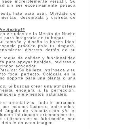
hace increíblemente versátil. Su
dad sin ser excesivamente pesada
sita lista para usar. Olvídate de
amientas; desembala y disfruta de
che Acebal?
des virtudes de la Mesita de Noche
s para integrarla en tu hogar:
u tamaño y diseño la hacen ideal
espacio práctico para tu lámpara,
cenamiento discreto detrás de su
 toque de calidez y funcionalidad
ofá para apoyar bebidas, revistas o
 rincón acogedor.
asillos:
Su belleza intrínseca y su
nto focal perfecto. Colócala en la
omo soporte para una planta o una
os:
Si buscas crear una atmósfera
 mesita encajará a la perfección,
madera y elementos naturales.
on orientativos. Todo lo percibido
 por muchos factores, entre ellos,
el ángulo de visualización y/o el
ductos fabricados artesanalmente,
s utilizados en su fabricación, son
l detalle en cada imagen.