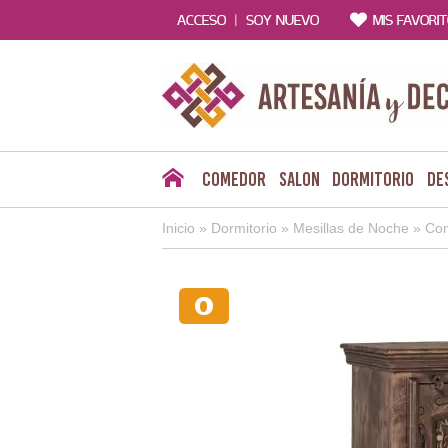
|
ACCESO
SOY NUEVO
MIS FAVORI
Comedor
Salon
Dormitorio
De
Inicio
»
Dormitorio
»
Mesillas de Noche
»
Co