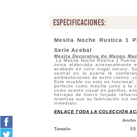
especificaciones:
Mesita Noche Rustica 1 P
Serie Acebal
Mesita Decorativa de Mango Mac
La Mesita Noche Rústica 1 Puerta 
única elaborada artesanalmente
acabado en color nogal oscuro. Su 
central en la puerta le confiere
ambientaciones de estilo rústico, co
Este mueble no solo es funcional, 
perfecto como mesilla junto a la
como acento visual en pasillos, en
herrajes de hierro forjado refuerz
mientras que su fabricación sin ne
inmediato.
.
ENLACE TODA LA COLECCIÓN A
Ancho
Tamaño
55