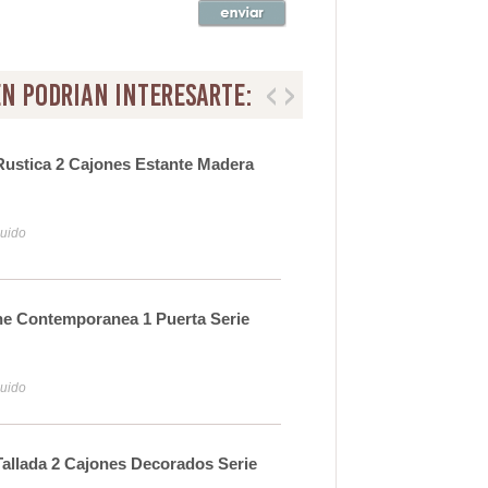
n podrian interesarte:
Rustica 2 Cajones Estante Madera
Mes
Ang
31
luido
Iva y
he Contemporanea 1 Puerta Serie
Mes
Ser
30
luido
Iva y
allada 2 Cajones Decorados Serie
Mes
Ady