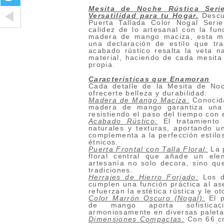
Mesita de Noche Rústica Seri
Versatilidad para tu Hogar
.
Descub
Puerta Tallada Color Nogal Seri
calidez de lo artesanal con la fu
madera de mango maciza, esta me
una declaración de estilo que tr
acabado rústico resalta la veta na
material, haciendo de cada mesita
propia.
Características que Enamoran
Cada detalle de la Mesita de No
ofrecerte belleza y durabilidad:
Madera de Mango Maciza:
Conocida
madera de mango garantiza una 
resistiendo el paso del tiempo con 
Acabado Rústico:
El tratamiento
naturales y texturas, aportando 
complementa a la perfección estilos
étnicos.
Puerta Frontal con Talla Floral:
La p
floral central que añade un elem
artesanía no solo decora, sino qu
tradiciones.
Herrajes de Hierro Forjado:
Los de
cumplen una función práctica al as
refuerzan la estética rústica y le o
Color Marrón Oscuro (Nogal):
El p
de mango aporta sofisticac
armoniosamente en diversas paleta
Dimensiones Compactas:
Con 66 cm