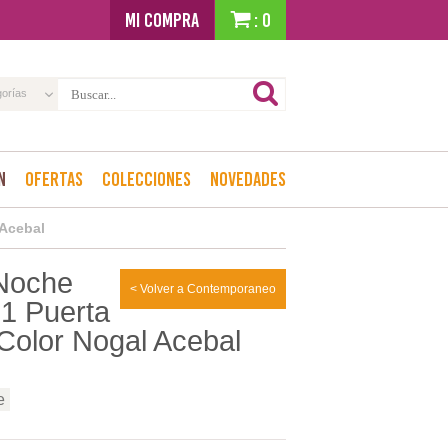
MI COMPRA
: 0
gorías
n
Ofertas
Colecciones
Novedades
 Acebal
Noche
< Volver a Contemporaneo
 1 Puerta
 Color Nogal Acebal
e