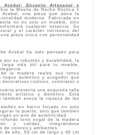
e Acebal: Encanto Artesanal y
re la Mesita de Noche Rústica 1
e Acebal, una pieza que aúna la
ncionalidad moderna. Fabricada en
sita no es solo un mueble, sino
ansformará cualquier estancia. Su
tural y el carácter intrínseco del
 una pieza única con personalidad
che Acebal ha sido pensado para
 por su robustez y durabilidad, la
larga vida útil para tu mueble,
elegancia.
 de la madera realza sus tonos
un toque auténtico y acogedor que
 decorativos rústicos, coloniales o
uerta presenta una exquisita talla
ento artístico y distintivo. Esta
e también evoca la riqueza de las
talles en hierro forjado no solo
egurar la puerta, sino que también
torgan un aire de autenticidad.
rofundo tono nogal de la madera
ión y calidez, integrándose
s de colores y ambientes.
 de alto, 55 cm de largo y 40 cm