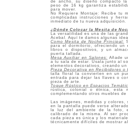
de ancho, su diseño compacto la 
peso de 16 kg garantiza estabili
para mover.
No Requiere Montaje: Recibe tu me
complicadas instrucciones y herr
inmediato de tu nueva adquisición.
¿Dónde Colocar la Mesita de No
La versatilidad es una de las gran
Acebal. Aquí te damos algunas idea
Como Mesita de Noche Principal:
S
para el dormitorio, ofreciendo un 
libros o dispositivos, y un alma
puerta tallada.
Mesa Auxiliar en Salones:
Añade un
a tu sala de estar. Úsala junto al s
elementos decorativos, creando un
Pieza Decorativa en Recibidores o P
talla floral la convierten en un pu
entrada para dejar las llaves o c
pieza de arte.
Toque Rústico en Espacios Temátic
rústica, colonial o étnica, esta
complementando otros muebles de 
Las imágenes, medidas y colores, s
en la pantalla puede verse alterado
la luz del ambiente de la foto, 
calibrado de la misma. Al ser pro
cada pieza es única y los materiale
técnicamente difíciles de mostrar a