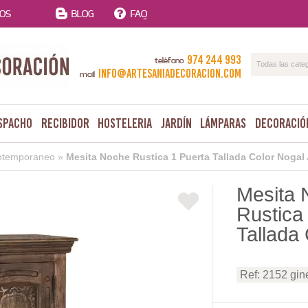
TOS
BLOG
FAQ
974 244 993
teléfono
Todas las cate
info@artesaniadecoracion.com
mail
spacho
Recibidor
Hosteleria
Jardín
Lámparas
Decoració
ntemporaneo
»
Mesita Noche Rustica 1 Puerta Tallada Color Nogal
Mesita 
Rustica
Tallada
Ref: 2152 gin