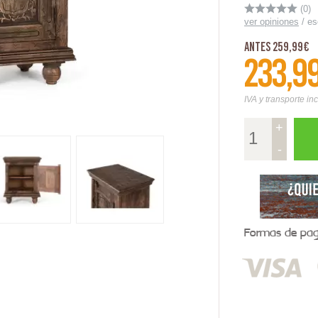
(0)
ver opiniones
/
es
Antes 259,99€
233,9
IVA y transporte in
+
-
Formas de pago