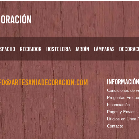
spacho
Recibidor
Hosteleria
Jardín
Lámparas
Decorac
fo@artesaniadecoracion.com
Informació
Condiciones de v
Preguntas Frecue
Financiación
Pagos y Envios
Litigios en Linea
Contacto