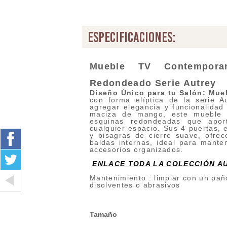
especificaciones:
Mueble TV Contempora
Redondeado
Serie Autrey
Diseño Único para tu Salón: Mueb
con forma elíptica de la serie A
agregar elegancia y funcionalida
maciza de mango, este mueble 
esquinas redondeadas que apor
cualquier espacio. Sus 4 puertas, 
y bisagras de cierre suave, ofre
baldas internas, ideal para manten
accesorios organizados.
ENLACE TODA LA COLECCIÓN A
Mantenimiento : limpiar con un pañ
disolventes o abrasivos
Tamaño