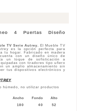
neo 4 Puertas Diseño
le TV Serie Autrey.
El Mueble TV
utrey es la opción perfecta para
d a tu hogar. Fabricado en madera
cuenta con un diseño único de
ta un toque de sofisticación a
equipadas con tiradores tipo uñero
cen un amplio almacenamiento sin
er tus dispositivos electrónicos y
UTREY
o húmedo, no utilizar productos
Ancho
Fondo
Alto
180
40
52