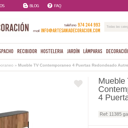
TOS
BLOG
FAQ
974 244 993
teléfono
Todas las cate
info@artesaniadecoracion.com
mail
spacho
Recibidor
Hosteleria
Jardín
Lámparas
Decoració
oraneo
»
Mueble TV Contemporaneo 4 Puertas Redondeado Autr
Mueble
Contem
4 Puert
Ref: 11385 g