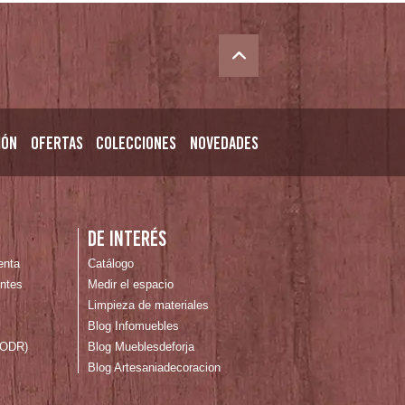
ión
Ofertas
Colecciones
Novedades
n
De interés
enta
Catálogo
ntes
Medir el espacio
Limpieza de materiales
Blog Infomuebles
 (ODR)
Blog Mueblesdeforja
Blog Artesaniadecoracion