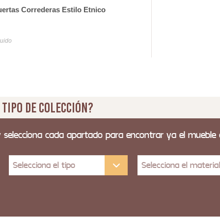
ertas Correderas Estilo Etnico
Mue
Seri
71
luido
Iva y
 tipo de colección?
y selecciona cada apartado para encontrar ya el mueble
Selecciona el tipo
Selecciona el materia