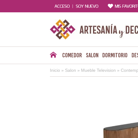
|
ACCESO
SOY NUEVO
MIS FAVORI
Comedor
Salon
Dormitorio
De
Inicio
»
Salon
»
Mueble Television
»
Contemp