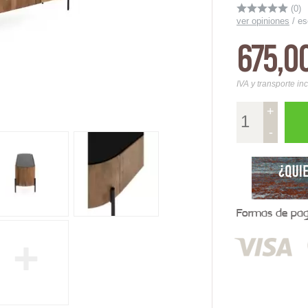
(0)
ver opiniones
/
es
675,0
IVA y transporte in
+
-
Formas de pago
+