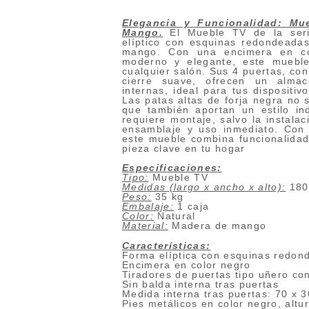
Elegancia y Funcionalidad: Mu
Mango.
El Mueble TV de la seri
elíptico con esquinas redondeada
mango. Con una encimera en c
moderno y elegante, este muebl
cualquier salón. Sus 4 puertas, con
cierre suave, ofrecen un alma
internas, ideal para tus dispositiv
Las patas altas de forja negra no s
que también aportan un estilo in
requiere montaje, salvo la instalaci
ensamblaje y uso inmediato. Co
este mueble combina funcionalidad 
pieza clave en tu hogar
Especificaciones:
Tipo:
Mueble TV
Medidas (largo x ancho x alto):
180
Peso:
35 kg
Embalaje:
1 caja
Color:
Natural
Material:
Madera de mango
Características:
Forma elíptica con esquinas redon
Encimera en color negro
Tiradores de puertas tipo uñero co
Sin balda interna tras puertas
Medida interna tras puertas: 70 x 
Pies metálicos en color negro, altu