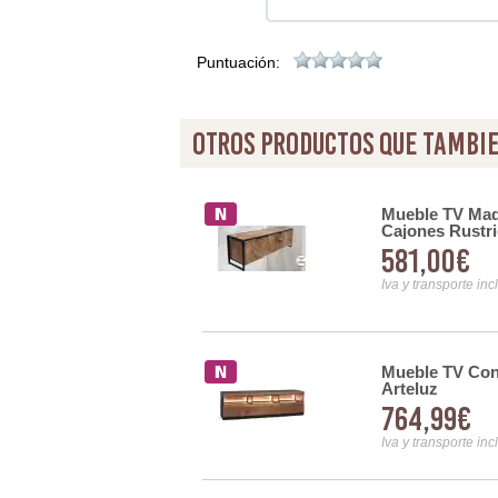
Puntuación:
otros productos que tambie
rederas Madera Mango
Mueble TV Made
Cajones Rustri
581,00€
Iva y transporte inc
Mueble TV Con
oderno 3 Puertas Serie
Arteluz
764,99€
Iva y transporte inc