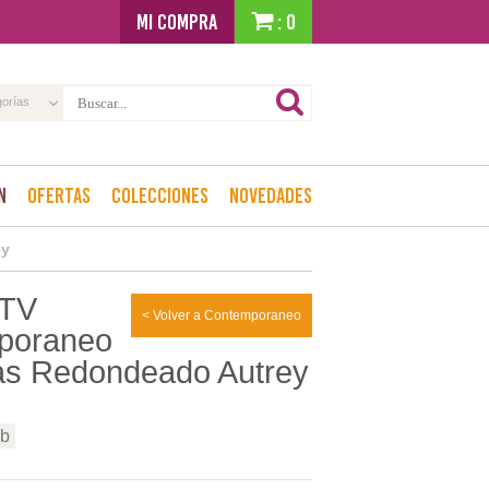
MI COMPRA
: 0
gorías
n
Ofertas
Colecciones
Novedades
ey
 TV
< Volver a Contemporaneo
poraneo
as Redondeado Autrey
ab