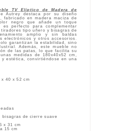
eble TV Elíptico de Madera de
e Autrey destaca por su diseño
s, fabricado en madera maciza de
olor negro que añade un toque
e es perfecto para complementar
 tiradores tipo uñero y bisagras de
cenamiento amplio y sin baldas
os electrónicos y otros accesorios.
olo garantizan la estabilidad, sino
dustrial. Además, este mueble no
ón de las patas, lo que facilita su
n unas medidas de 180x40x52 cm,
y estética, convirtiéndose en una
 x 40 x 52 cm
deadas
n bisagras de cierre suave
36 x 31 cm
ra 15 cm