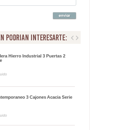
n podrian interesarte:
ra Hierro Industrial 3 Puertas 2
Mue
e
Met
64
luido
Iva y
temporaneo 3 Cajones Acacia Serie
Mue
Seri
59
luido
Iva y