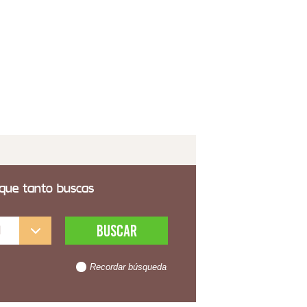
ble TV 2 Cajones 2 Puertas Talladas Decoradas
e Alvird
9,99€
 transporte incluido
 que tanto buscas
l
Recordar búsqueda