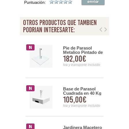
Puntuación:
otros productos que tambien
podrian interesarte:
Pie de Parasol
e Parasol
Metalico Pintado de
o Pintado
182,00€
0€
20 y 40 Kg 2
o en 22 Kg
Colores MV50N
H 22
Iva y transporte incluido
nsporte incluido
Base de Parasol
 Lateral
Cuadrada en 40 Kg
lta 3 X 3
105,00€
9,00€
2 Colores Serie
 Serie
HS40
 Plus
Iva y transporte incluido
nsporte incluido
Jardinera Macetero