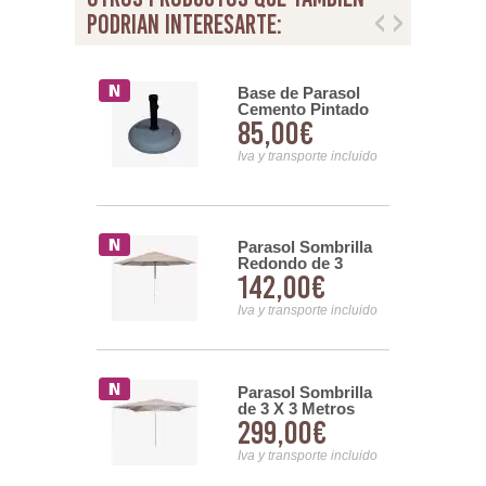
podrian interesarte:
ara parasol
Base de Parasol
 metálica
Cemento Pintado
00€
85,00€
Redondo en 22 Kg
Serie TH 22
nsporte incluido
Iva y transporte incluido
Parasol Sombrilla
era Macetero
Redondo de 3
dor Metalico
142,00€
00€
Metros Diametro
steleria
Serie Ruedo
Iva y transporte incluido
nsporte incluido
Parasol Sombrilla
e Parasol
de 3 X 3 Metros
o Pintado
299,00€
Serie Plaza
00€
da en 50 Kg
Mv50n
Iva y transporte incluido
nsporte incluido