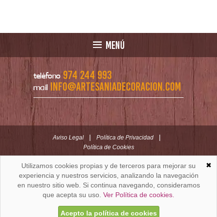
MENÚ
974 244 993
teléfono
info@artesaniadecoracion.com
mail
|
|
Aviso Legal
Política de Privacidad
Política de Cookies
✖
Utilizamos cookies propias y de terceros para mejorar su
ARTESANÍAYDECORACION.COM
C/ Padre Huesca nº 30 | Oficina C/ Roldán nº 5 -3º
experiencia y nuestros servicios, analizando la navegación
Huesca (España)
en nuestro sitio web. Si continua navegando, consideramos
que acepta su uso.
Ver Política de cookies.
Acepto la política de cookies