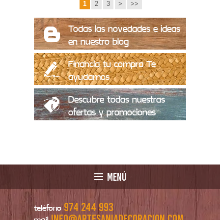
1
2
3
>
>>
Todas las novedades e ideas
en nuestro blog
Financia tu compra Te
ayudamos
Descubre todas nuestras
ofertas y promociones
MENÚ
974 244 993
teléfono
info@artesaniadecoracion.com
mail