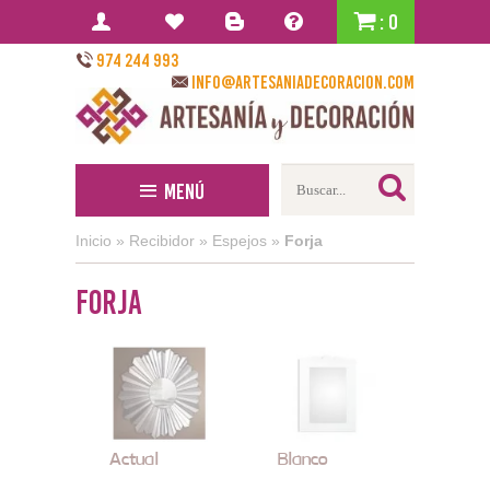
: 0
974 244 993
info@artesaniadecoracion.com
Menú
Inicio
»
Recibidor
»
Espejos
»
Forja
Forja
Actual
Blanco