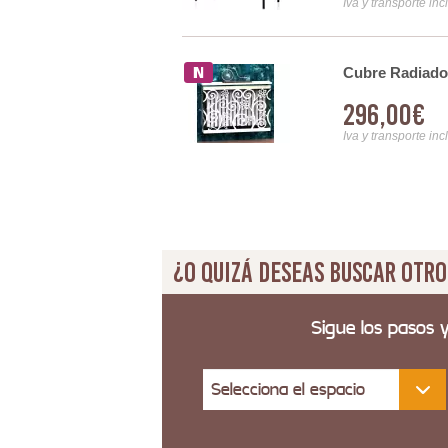
Iva y transporte inc
ilos
Cubre Radiador
296,00€
Iva y transporte inc
¿O quizá deseas buscar otro
Sigue los pasos 
Selecciona el espacio