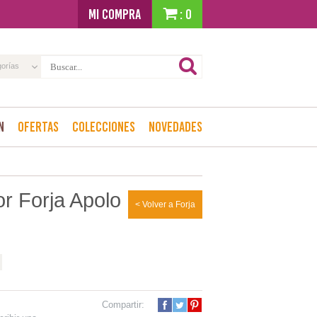
MI COMPRA
: 0
gorías
n
Ofertas
Colecciones
Novedades
or Forja Apolo
< Volver a Forja
Compartir: