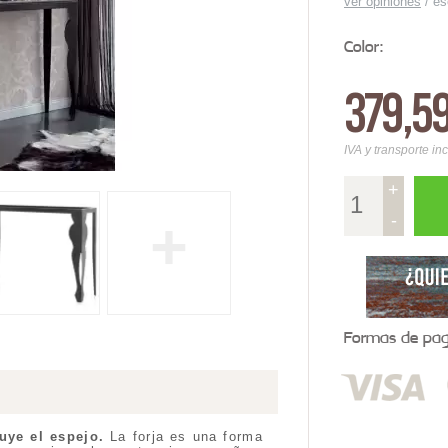
ver opiniones
/
es
Color:
379,5
IVA y transporte in
+
-
+
Formas de pago
uye el espejo
.
La forja es una forma