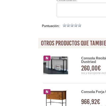
Puntuación:
otros productos que tambie
 Espejo
Consola Recibi
Dustriasl
260,00€
Iva y transporte inc
Consola Forja
966,92€