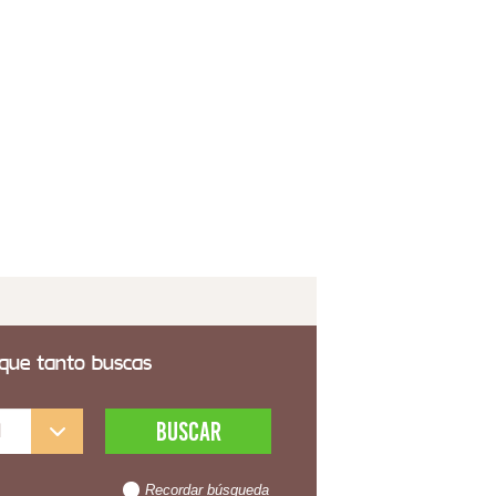
 transporte incluido
ble Forja Recibidor Verona
3,70€
 transporte incluido
 que tanto buscas
l
Recordar búsqueda