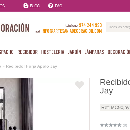
TOS
BLOG
FAQ
974 244 993
teléfono
Todas las cate
info@artesaniadecoracion.com
mail
spacho
Recibidor
Hosteleria
Jardín
Lámparas
Decoració
a
»
Recibidor Forja Apolo Jay
Recibid
Jay
Ref: MC90jay
(0)