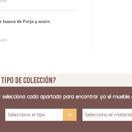
luido
Iva y
 Isaura de Forja y acero
Mue
34
luido
Iva y
 tipo de colección?
y selecciona cada apartado para encontrar ya el mueble
Selecciona el tipo
Selecciona el materia