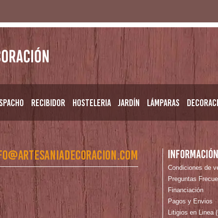
spacho
Recibidor
Hosteleria
Jardín
Lámparas
Decorac
fo@artesaniadecoracion.com
Informació
Condiciones de v
Preguntas Frecue
Financiación
Pagos y Envios
Litigios en Linea