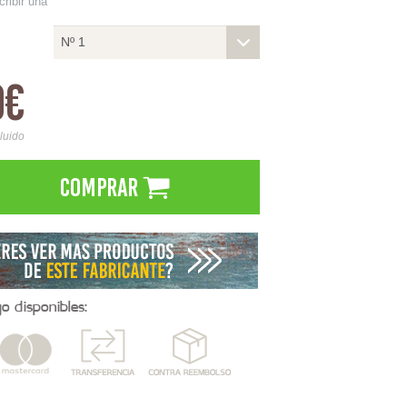
cribir una
Nº 1
9€
cluido
Comprar
 disponibles: