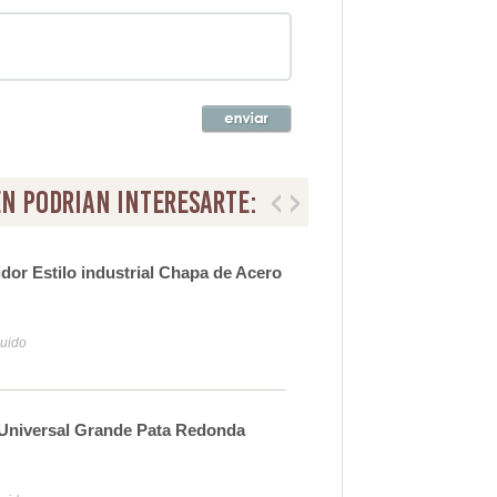
n podrian interesarte:
dor Estilo industrial Chapa de Acero
Esp
24
luido
Iva y
 Universal Grande Pata Redonda
Con
37