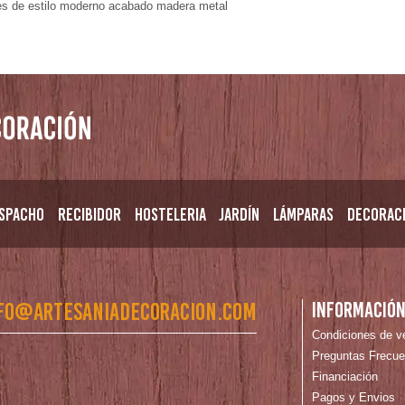
es de estilo moderno acabado madera metal
spacho
Recibidor
Hosteleria
Jardín
Lámparas
Decorac
fo@artesaniadecoracion.com
Informació
Condiciones de v
Preguntas Frecue
Financiación
Pagos y Envios