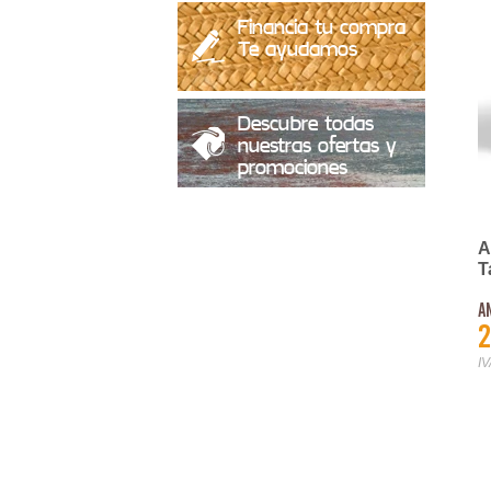
Financia tu compra
Te ayudamos
Descubre todas
nuestras ofertas y
promociones
A
T
S
A
2
IV