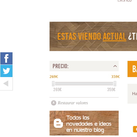
estas viendo
Actual
¿T
PRECIO:
B
269
359
269€
359€
H
Restaurar valores
Todas las
novedades e ideas
en nuestro blog