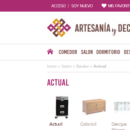
|
ACCESO
SOY NUEVO
MIS FAVORI
Comedor
Salon
Dormitorio
De
Inicio
»
Salon
»
Baules
»
Actual
Actual
Actual
Colonial
Decape
Blanco