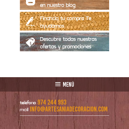
en nuestro blog
Financia tu compra Te
ayudamos
Descubre todas nuestras
ofertas y promociones
MENÚ
974 244 993
teléfono
info@artesaniadecoracion.com
mail