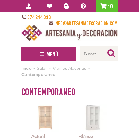
: 0
974 244 993
info@artesaniadecoracion.com
Menú
Inicio
»
Salon
»
Vitrinas Alacenas
»
Contemporaneo
Contemporaneo
Actual
Blanco