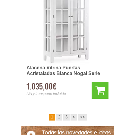
Alacena Vitrina Puertas
Acristaladas Blanca Nogal Serie
Everest
1.035,00€
IVA y transporte incluido
1
2
3
>
>>
Todas las novedades e ideas