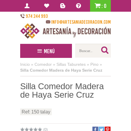
: 0
974 244 993
info@artesaniadecoracion.com
Menú
Inicio
»
Comedor
»
Sillas Taburetes
»
Pino
»
Silla Comedor Madera de Haya Serie Cruz
Silla Comedor Madera
de Haya Serie Cruz
Ref: 150 talay
(0)