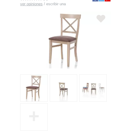
ver opiniones
/
escribir una
+