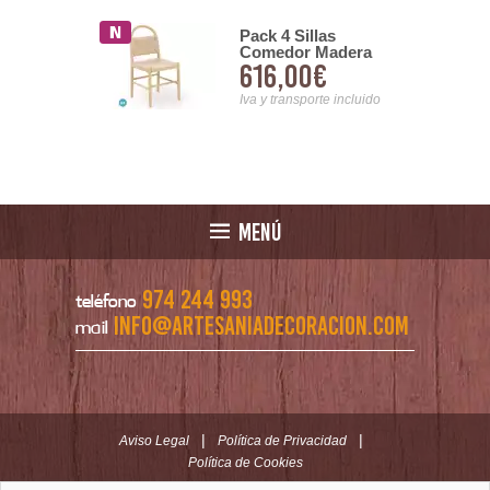
Pack 4 Sillas
te Bar
Comedor Madera
 de Haya
616,00€
00€
Cuerda Fresno
do Completo
Natural Alosta
ary
Iva y transporte incluido
nsporte incluido
MENÚ
974 244 993
teléfono
info@artesaniadecoracion.com
mail
|
|
Aviso Legal
Política de Privacidad
Política de Cookies