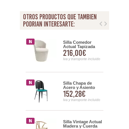
otros productos que tambien
podrian interesarte:
Comedor
Silla Comedor
 Acero Negro
Actual Tapizada
0€
216,00€
ado Verde -
Giratoria Crema
Jaspeada Addey
nsporte incluido
Iva y transporte incluido
orja Barrotes
Silla Chapa de
o Madera
Acero y Asiento
58€
152,28€
hujar
Madera Serie
Ahujar
nsporte incluido
Iva y transporte incluido
Comedor
Silla Vintage Actual
a Actual
Madera y Cuerda