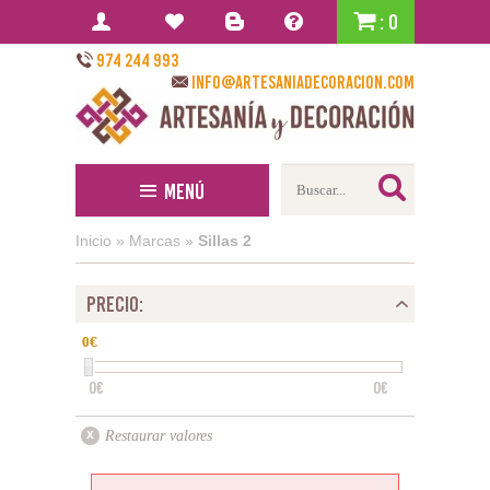
: 0
974 244 993
info@artesaniadecoracion.com
Menú
Inicio
»
Marcas
»
Sillas 2
PRECIO:
0
0
0€
0€
Restaurar valores