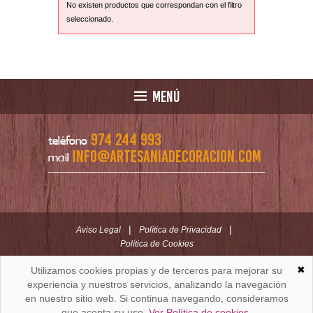
No existen productos que correspondan con el filtro
seleccionado.
MENÚ
974 244 993
teléfono
info@artesaniadecoracion.com
mail
|
|
Aviso Legal
Política de Privacidad
Política de Cookies
✖
Utilizamos cookies propias y de terceros para mejorar su
ARTESANÍAYDECORACION.COM
C/ Padre Huesca nº 30 | Oficina C/ Roldán nº 5 -3º
experiencia y nuestros servicios, analizando la navegación
Huesca (España)
en nuestro sitio web. Si continua navegando, consideramos
que acepta su uso.
Ver Política de cookies.