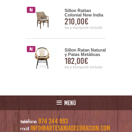
Sillon Rattan
o 2 Sillones
Colonial New India
 Mesa Rattan
210,00€
4,00€
 Patina
et
Iva y transporte incluido
nsporte incluido
Sillon Ratan Natural
Tejido
y Patas Metálicas
 Ratan
182,00€
00€
Serie Penelope
l Loneta
Serie
Iva y transporte incluido
pe
nsporte incluido
MENÚ
974 244 993
teléfono
info@artesaniadecoracion.com
mail