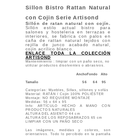
Sillon Bistro Rattan Natural
con Cojin
Serie Artisond
Sillón de ratan natural con cojín
.
Sillón estilo actual bistro para
salones y hosteleria en terrazas e
interiores, se fabrica con palos en
caña de rattan natural tejidos con
rejilla de junco acabado natural,
cojín acrílico blanco.
ENLACE TODA LA COLECCIÓN
ARTISOND
Mantenimiento : limpiar con un paño seco, no
utilizar productos disolventes o abrasivos.
Ancho
Fondo
Alto
Tamaño
56
64
95
Categorías: Muebles, Sillas, sillones y sofás
Material: RATÁN / Cojin 100% POLIÉSTER
Montaje: NO REQUIERE MONTAJE
Medidas: 56 x 64 x 95
Info: ARTÍCULO HECHO A MANO CON
PRODUCTOS NATURALES
ALTURA DEL ASIENTO 44 cm
ALTURA DE LOS REPOSABRAZOS 65 cm
LIMPIAR CON UN PAÑO SECO
Las imágenes, medidas y colores, son
orientativos. Todo lo percibido en la pantalla