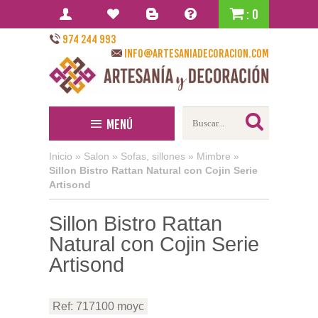
: 0
974 244 993
info@artesaniadecoracion.com
Menú
Inicio
»
Salon
»
Sofas, sillones
»
Mimbre
»
Sillon Bistro Rattan Natural con Cojin Serie
Artisond
Sillon Bistro Rattan
Natural con Cojin Serie
Artisond
Ref: 717100 moyc