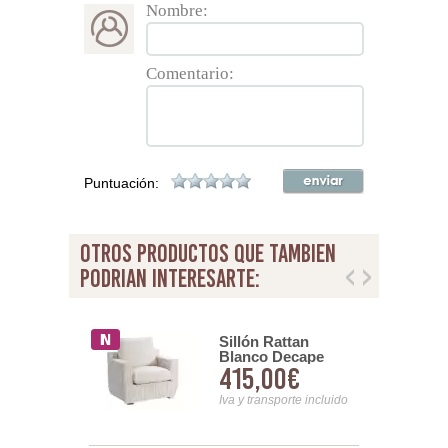
Nombre:
Comentario:
Puntuación:
otros productos que tambien
podrian interesarte:
 Plazas Cubic
Sillón Rattan
jines
Blanco Decape
00€
415,00€
Ursula
nsporte incluido
Iva y transporte incluido