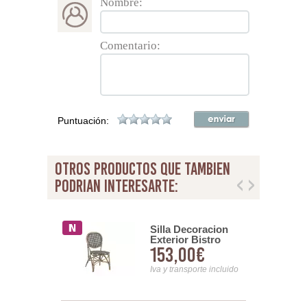
Nombre:
Comentario:
Puntuación:
otros productos que tambien
podrian interesarte:
Diseño
Silla Decoracion
n Ratan
Exterior Bistro
00€
153,00€
Sintetico
Rattan y Negro
Rock
Serie Alnehan
nsporte incluido
Iva y transporte incluido