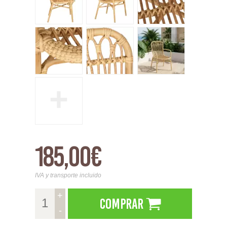
+
185,00€
IVA y transporte incluido
+
Comprar
-