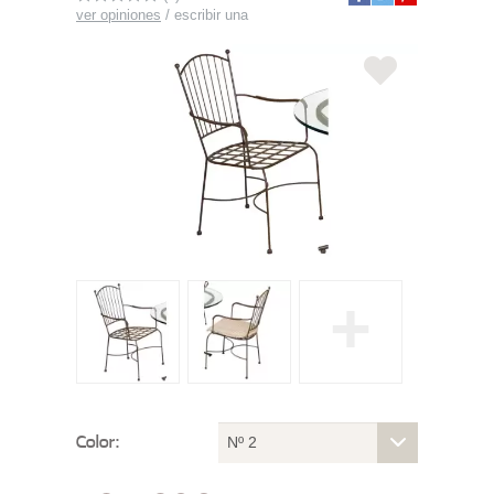
ver opiniones
/
escribir una
+
Color:
Nº 2