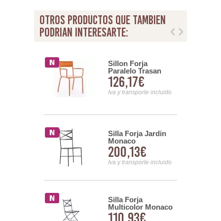
otros productos que tambien
podrian interesarte:
Forja Jardin
Sillon Forja
Paralelo Trasan
58€
126,17€
nsporte incluido
Iva y transporte incluido
ta Forja
Silla Forja Jardin
 Madrid
Monaco
01€
200,13€
nsporte incluido
Iva y transporte incluido
orja
Silla Forja
olor Modelo
Multicolor Monaco
66€
110,93€
e 60 cm