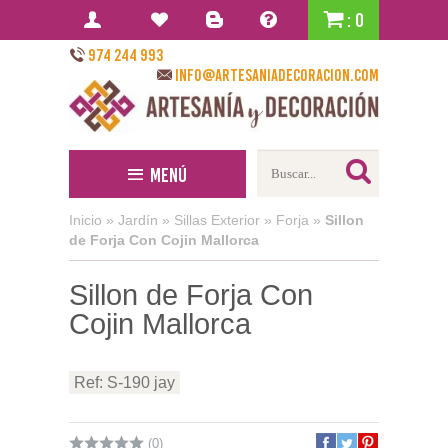
: 0
974 244 993
info@artesaniadecoracion.com
Menú
Inicio
»
Jardín
»
Sillas Exterior
»
Forja
»
Sillon
de Forja Con Cojin Mallorca
Sillon de Forja Con
Cojin Mallorca
Ref: S-190 jay
(0)