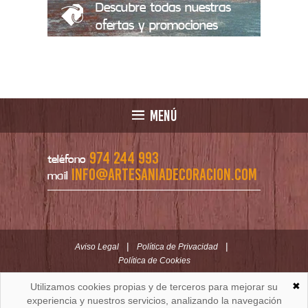
Descubre todas nuestras
ofertas y promociones
MENÚ
974 244 993
teléfono
info@artesaniadecoracion.com
mail
|
|
Aviso Legal
Política de Privacidad
Política de Cookies
✖
Utilizamos cookies propias y de terceros para mejorar su
ARTESANÍAYDECORACION.COM
C/ Padre Huesca nº 30 | Oficina C/ Roldán nº 5 -3º
experiencia y nuestros servicios, analizando la navegación