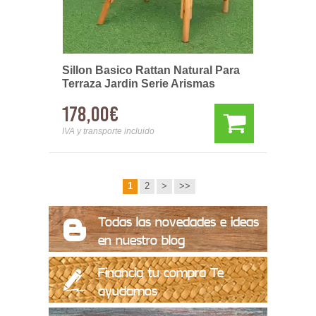
Sillon Basico Rattan Natural Para
Terraza Jardin Serie Arismas
178,00€
IVA y transporte incluido
1
2
>
>>
Todas las novedades e ideas
en nuestro blog
Financia tu compra Te
ayudamos