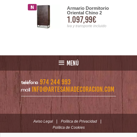
o Modular
Armario Dormitorio
ndustrial de
Oriental Chino 2
1,00€
1.097,99€
 Serie
Puertas Serie
o
Jeroglifico
nsporte incluido
Iva y transporte incluido
MENÚ
974 244 993
teléfono
info@artesaniadecoracion.com
mail
|
|
Aviso Legal
Política de Privacidad
Política de Cookies