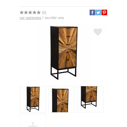
(0)
ver opiniones
/
escribir una
+