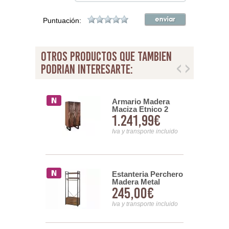
Puntuación:
otros productos que tambien
podrian interesarte:
o Doble y
Armario Madera
ria Acero
Maciza Etnico 2
2,00€
1.241,99€
ial de 250 cm
Puertas Talladas
o
Daersin
nsporte incluido
Iva y transporte incluido
Estanteria Perchero
o 2 Puertas
Madera Metal
Metal Estilo
245,00€
00€
Diseño Industrial
ial Serie
Azarraga
Iva y transporte incluido
nsporte incluido