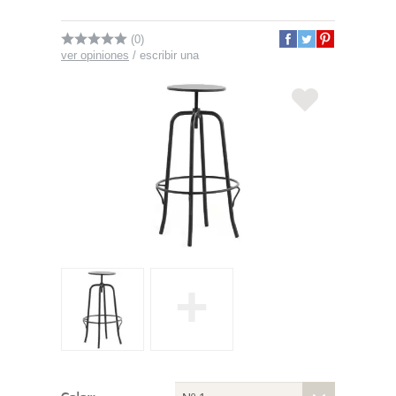
(0)
ver opiniones
/
escribir una
+