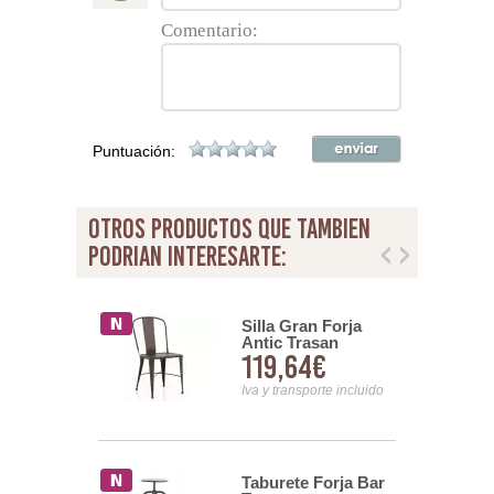
Comentario:
Puntuación:
otros productos que tambien
podrian interesarte:
Forja
Silla Gran Forja
o Trasan
Antic Trasan
17€
119,64€
nsporte incluido
Iva y transporte incluido
orja modelo
Taburete Forja Bar