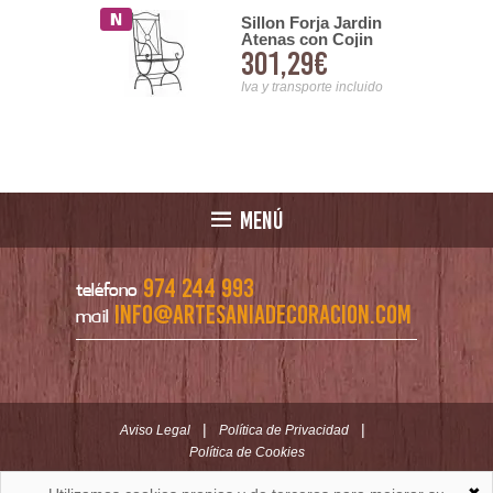
orja Verona
Sillon Forja Jardin
Atenas con Cojin
21€
301,29€
nsporte incluido
Iva y transporte incluido
MENÚ
974 244 993
teléfono
info@artesaniadecoracion.com
mail
|
|
Aviso Legal
Política de Privacidad
Política de Cookies