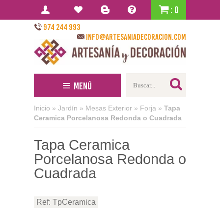
: 0
974 244 993
info@artesaniadecoracion.com
Menú
Inicio
»
Jardín
»
Mesas Exterior
»
Forja
»
Tapa
Ceramica Porcelanosa Redonda o Cuadrada
Tapa Ceramica
Porcelanosa Redonda o
Cuadrada
Ref: TpCeramica