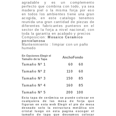
agradable y es un complemento
perfecto que combina con todo, ya sea
madera piel o la misma forja por eso
en todos los ambientes tiene una gran
acogida, en este catalogo tenemos
reunida una gran cantidad de piezas de
diferentes fabricantes punteros en el
sector de la forja a nivel nacional, con
toda la garantia en acabado y precios
Composicion:
Mosaico Ceramico
porcelanosa
Mantenimiento : limpiar con un paño
humedo
En Opciones Elegir el
Ancho
Fondo
Tamaño de la Tapa
Tamaño Nº 1
60
60
Tamaño Nº 2
110
60
Tamaño Nº 3
150
85
Tamaño Nº 4
160
85
Tamaño Nº 5
200
100
Esta tapa de cerámica se puede colocar en
cualquiera de las mesa de forja que
figuran en esta web Elegir el pie de mesa
deseado solo la estructura metálica sin
cristal luego en esta pagina escoger el
tamaño de tapa que deseamos colocar