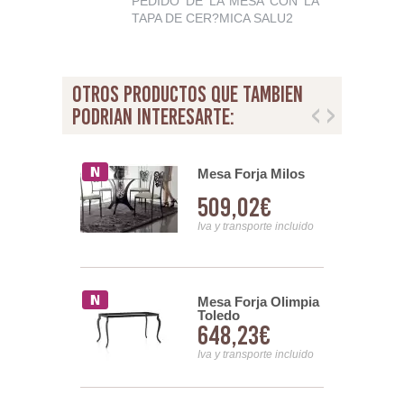
PEDIDO DE LA MESA CON LA
TAPA DE CER?MICA SALU2
otros productos que tambien
podrian interesarte:
Comedor
Mesa Forja Milos
Redonda
61€
509,02€
a
nsporte incluido
Iva y transporte incluido
uadrada
Mesa Forja Olimpia
 Werzalit
Toledo
61€
648,23€
nsporte incluido
Iva y transporte incluido