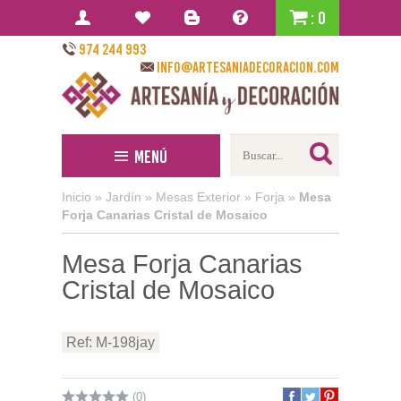
: 0
974 244 993
info@artesaniadecoracion.com
Menú
Inicio
»
Jardín
»
Mesas Exterior
»
Forja
»
Mesa
Forja Canarias Cristal de Mosaico
Mesa Forja Canarias
Cristal de Mosaico
Ref: M-198jay
(0)