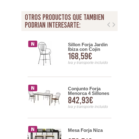
otros productos que tambien
podrian interesarte:
orja
Sillon Forja Jardin
olor Modelo
Ibiza con Cojin
66€
168,59€
e 60 cm
nsporte incluido
Iva y transporte incluido
Forja
Conjunto Forja
ca
Menorca 4 Sillones
08€
842,93€
y Mesa Forja
nsporte incluido
Iva y transporte incluido
orja Madrid
Mesa Forja Niza