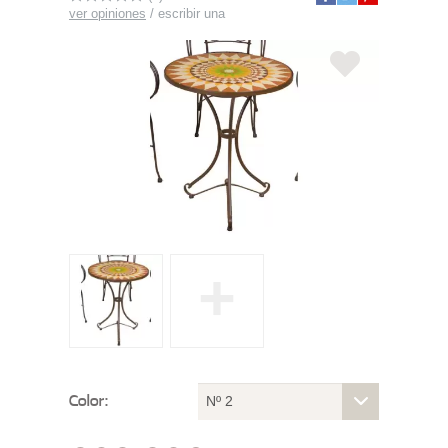
ver opiniones
/
escribir una
+
Color:
Nº 2