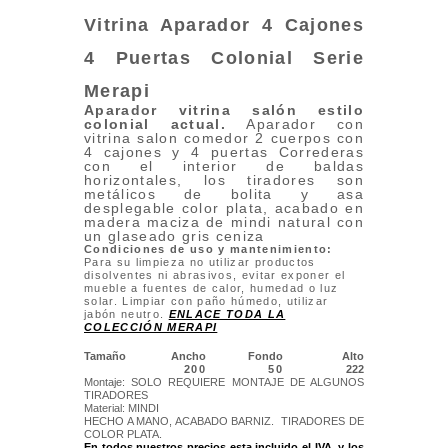
Vitrina Aparador 4 Cajones
4 Puertas Colonial Serie
Merapi
Aparador vitrina salón estilo
colonial actual.
Aparador con
vitrina salon comedor 2 cuerpos con
4 cajones y 4 puertas Correderas
con el interior de baldas
horizontales, los tiradores son
metálicos de bolita y asa
desplegable color plata, acabado en
madera maciza de mindi natural con
un glaseado gris ceniza
Condiciones de uso y mantenimiento:
Para su limpieza no utilizar productos
disolventes ni abrasivos, evitar exponer el
mueble a fuentes de calor, humedad o luz
solar. Limpiar con paño húmedo, utilizar
jabón neutro.
ENLACE TODA LA
COLECCIÓN MERAPI
Tamaño
Ancho
Fondo
Alto
200
50
222
Montaje: SOLO REQUIERE MONTAJE DE ALGUNOS
TIRADORES
Material: MINDI
HECHO A MANO, ACABADO BARNIZ. TIRADORES DE
COLOR PLATA.
En todos nuestros precios esta incluido el IVA. y los