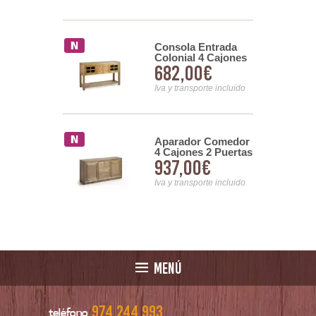
Consola Entrada
or Comedor
Colonial 4 Cajones
nes 2 Puertas
682,00€
00€
2 Puertas Merapi
l Serie
Iva y transporte incluido
nsporte incluido
siento
Aparador Comedor
 Colonial
4 Cajones 2 Puertas
00€
937,00€
Serie Merapi
Colonial Serie
Merapi
nsporte incluido
Iva y transporte incluido
MENÚ
974 244 993
teléfono