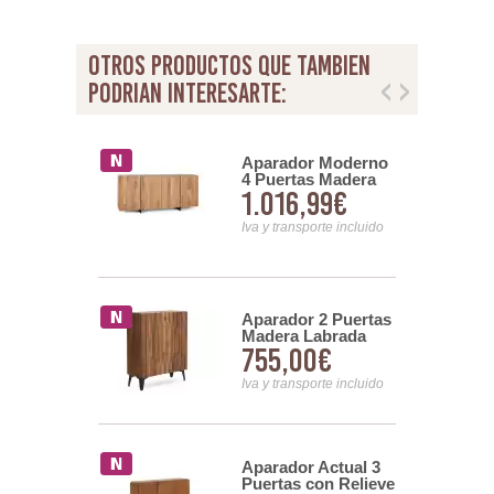
otros productos que tambien
podrian interesarte:
or Buffet
Aparador Moderno
2 Puertas
4 Puertas Madera
00€
1.016,99€
Actual Roble
Maciza Acacia
Artenatura
nsporte incluido
Iva y transporte incluido
Aparador 2 Puertas
or 3 Cajones
Madera Labrada
as Actual
755,00€
,99€
Maciza Serie
mporaneo
Agrasot
Iva y transporte incluido
nsporte incluido
Aparador Actual 3
or Actual 2
Puertas con Relieve
 Bicolor