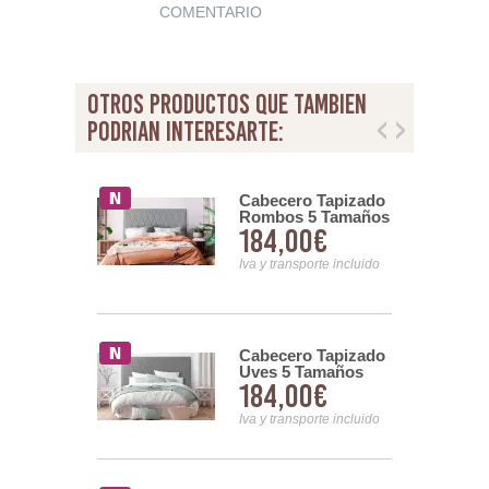
COMENTARIO
otros productos que tambien
podrian interesarte:
ro Colchon
Cabecero Tapizado
Reversible
Rombos 5 Tamaños
00€
184,00€
 Bicolor
Modelo Nador Serie
a
Abota
nsporte incluido
Iva y transporte incluido
Cabecero Tapizado
ro Tapizado
Uves 5 Tamaños
 5 Tamaños
184,00€
00€
Modelo Displaced
 Aura Serie
Abota
Iva y transporte incluido
nsporte incluido