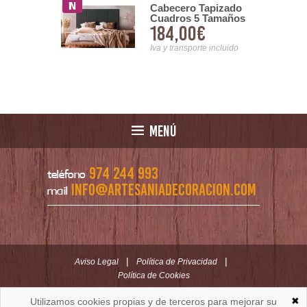
Cabecero Tapizado
ro Tapizado
Cuadros 5 Tamaños
 5 Tamaños
184,00€
00€
Modelo Asmara
Core Serie
Serie Abota
Iva y transporte incluido
nsporte incluido
MENÚ
974 244 993
teléfono
info@artesaniadecoracion.com
mail
|
|
Aviso Legal
Política de Privacidad
Política de Cookies
✖
Utilizamos cookies propias y de terceros para mejorar su
ARTESANÍAYDECORACION.COM