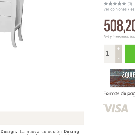
(0)
ver opiniones
/
es
508,2
IVA y transporte in
+
-
Formas de pago
Design.
La nueva colección
Desing