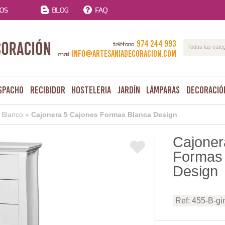
TOS
BLOG
FAQ
974 244 993
teléfono
Todas las cate
info@artesaniadecoracion.com
mail
spacho
Recibidor
Hosteleria
Jardín
Lámparas
Decoració
»
Blanco
»
Cajonera 5 Cajones Formas Blanca Design
Cajoner
Formas
Design
Ref: 455-B-g