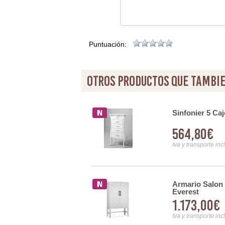
Puntuación:
otros productos que tambie
s Talladas Serie Ateneas
Sinfonier 5 Ca
564,80€
Iva y transporte inc
s Crema Design
Armario Salon 
Everest
1.173,00€
Iva y transporte inc