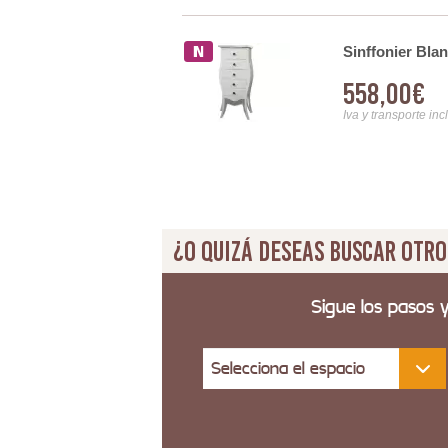
s Design
Sinffonier Bla
558,00€
Iva y transporte inc
¿O quizá deseas buscar otro
Sigue los pasos 
Selecciona el espacio