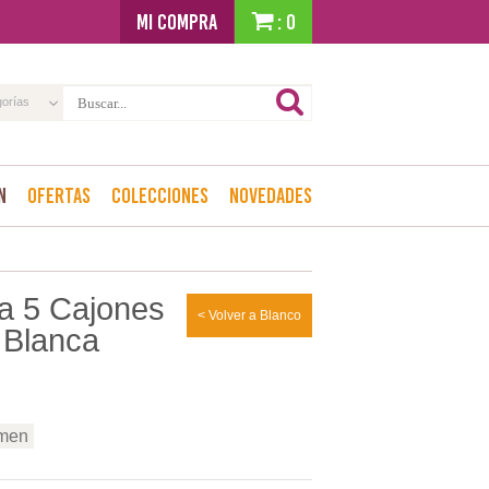
MI COMPRA
: 0
gorías
n
Ofertas
Colecciones
Novedades
a 5 Cajones
< Volver a Blanco
 Blanca
imen