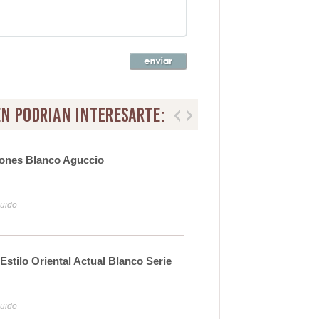
n podrian interesarte:
jones Blanco Aguccio
Arma
Bla
87
luido
Iva y
Estilo Oriental Actual Blanco Serie
Arm
Ser
73
luido
Iva y