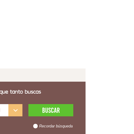
onier 7 Cajones Ivory
3,00€
 transporte incluido
 que tanto buscas
l
Recordar búsqueda