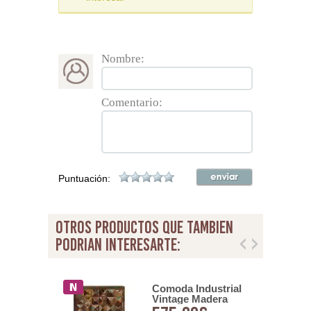
Nombre:
Comentario:
Puntuación:
otros productos que tambien
podrian interesarte:
a Moderna
Comoda Industrial
 Metal 2
Vintage Madera
s Serie
Mango Serie