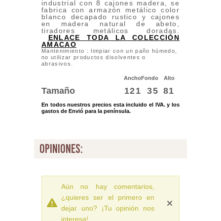
industrial con 8 cajones madera, se
fabrica con armazón metálico color
blanco decapado rustico y cajones
en madera natural de abeto,
tiradores metálicos doradas.
ENLACE TODA LA COLECCIÓN
AMACAO
Mantenimiento : limpiar con un paño húmedo,
no utilizar productos disolventes o
abrasivos.
Ancho
Fondo
Alto
Tamaño
121
35
81
En todos nuestros precios esta incluido el IVA. y los
gastos de Envió para la península.
opiniones:
Aún no hay comentarios,
¿quieres ser el primero en
dejar uno? ¡Tu opinión nos
interesa!