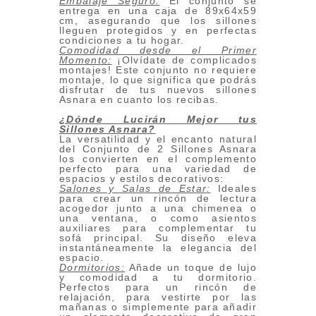
Embalaje Seguro:
El conjunto se
entrega en una caja de 89x64x59
cm, asegurando que los sillones
lleguen protegidos y en perfectas
condiciones a tu hogar.
Comodidad desde el Primer
Momento:
¡Olvídate de complicados
montajes! Este conjunto no requiere
montaje, lo que significa que podrás
disfrutar de tus nuevos sillones
Asnara en cuanto los recibas.
¿Dónde Lucirán Mejor tus
Sillones Asnara?
La versatilidad y el encanto natural
del Conjunto de 2 Sillones Asnara
los convierten en el complemento
perfecto para una variedad de
espacios y estilos decorativos:
Salones y Salas de Estar:
Ideales
para crear un rincón de lectura
acogedor junto a una chimenea o
una ventana, o como asientos
auxiliares para complementar tu
sofá principal. Su diseño eleva
instantáneamente la elegancia del
espacio.
Dormitorios:
Añade un toque de lujo
y comodidad a tu dormitorio.
Perfectos para un rincón de
relajación, para vestirte por las
mañanas o simplemente para añadir