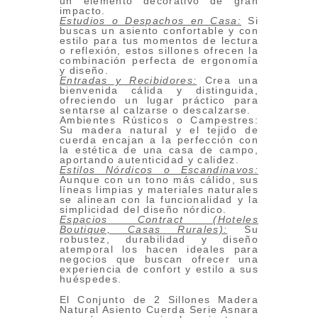
un elemento decorativo de gran
impacto.
Estudios o Despachos en Casa:
Si
buscas un asiento confortable y con
estilo para tus momentos de lectura
o reflexión, estos sillones ofrecen la
combinación perfecta de ergonomía
y diseño.
Entradas y Recibidores:
Crea una
bienvenida cálida y distinguida,
ofreciendo un lugar práctico para
sentarse al calzarse o descalzarse.
Ambientes Rústicos o Campestres:
Su madera natural y el tejido de
cuerda encajan a la perfección con
la estética de una casa de campo,
aportando autenticidad y calidez.
Estilos Nórdicos o Escandinavos:
Aunque con un tono más cálido, sus
líneas limpias y materiales naturales
se alinean con la funcionalidad y la
simplicidad del diseño nórdico.
Espacios Contract (Hoteles
Boutique, Casas Rurales):
Su
robustez, durabilidad y diseño
atemporal los hacen ideales para
negocios que buscan ofrecer una
experiencia de confort y estilo a sus
huéspedes.
El Conjunto de 2 Sillones Madera
Natural Asiento Cuerda Serie Asnara