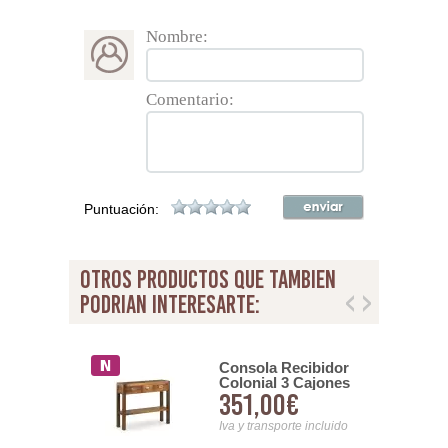
Nombre:
Comentario:
Puntuación:
otros productos que tambien
podrian interesarte:
or Colonial 2
Consola Recibidor
s Correderas
Colonial 3 Cajones
00€
351,00€
tar
Serie Star
nsporte incluido
Iva y transporte incluido