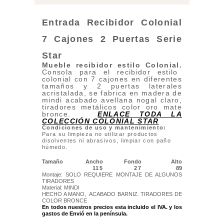
Entrada Recibidor Colonial
7 Cajones 2 Puertas Serie
Star
Mueble recibidor estilo Colonial.
Consola para el recibidor estilo
colonial con 7 cajones en diferentes
tamaños y 2 puertas laterales
acristalada, se fabrica en madera de
mindi acabado avellana nogal claro,
tiradores metálicos color oro mate
bronce.
ENLACE TODA LA
COLECCIÓN COLONIAL STAR
Condiciones de uso y mantenimiento:
Para su limpieza no utilizar productos
disolventes ni abrasivos, limpiar con paño
húmedo.
Tamaño
Ancho
Fondo
Alto
115
27
89
Montaje: SOLO REQUIERE MONTAJE DE ALGUNOS
TIRADORES
Material: MINDI
HECHO A MANO, ACABADO BARNIZ. TIRADORES DE
COLOR BRONCE
En todos nuestros precios esta incluido el IVA. y los
gastos de Envió
en la península.