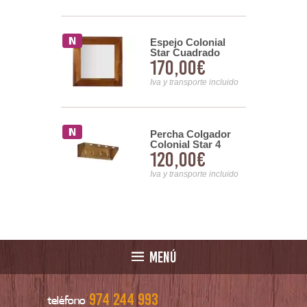
or Colonial
Espejo Colonial
to 6 Cajones
Star Cuadrado
4,00€
170,00€
tas
nsporte incluido
Iva y transporte incluido
Percha Colgador
or Comedor
Colonial Star 4
l Star 2
120,00€
00€
Pomos
 1 Puerta
e
Iva y transporte incluido
nsporte incluido
MENÚ
974 244 993
teléfono