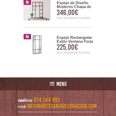
Espejo de Diseño
 Redondo
Moderno Chapa de
 Diseño
346,00€
Acero Serie
00€
o Provenzal
Manzaneda
Iva y transporte incluido
nsporte incluido
Espejo Rectangular
 Rectangular
Estilo Ventana Forja
a color topo
225,00€
00€
Negra Atonsas
Ainans
Iva y transporte incluido
nsporte incluido
MENÚ
974 244 993
teléfono
info@artesaniadecoracion.com
mail