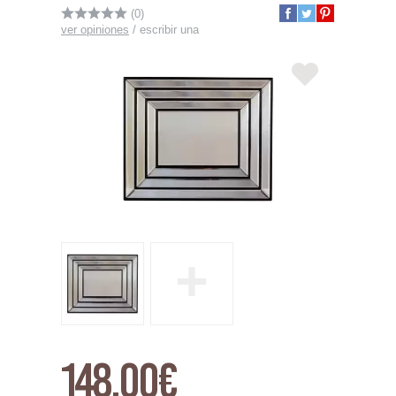
(0)
ver opiniones
/
escribir una
+
148,00€