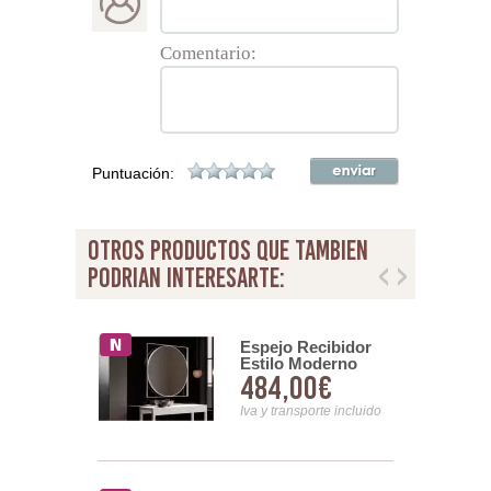
Comentario:
Puntuación:
otros productos que tambien
podrian interesarte:
 Diseño
Espejo Recibidor
no Redondo
Estilo Moderno
00€
484,00€
ños Acero
Pletina Acero Serie
saura
Athose
nsporte incluido
Iva y transporte incluido