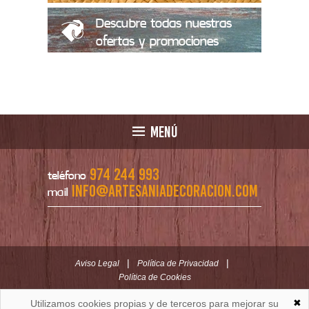
Descubre todas nuestras
ofertas y promociones
MENÚ
974 244 993
teléfono
info@artesaniadecoracion.com
mail
|
|
Aviso Legal
Política de Privacidad
Política de Cookies
✖
Utilizamos cookies propias y de terceros para mejorar su
ARTESANÍAYDECORACION.COM