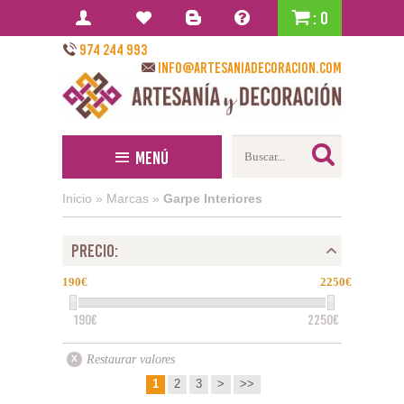
: 0
974 244 993
info@artesaniadecoracion.com
Menú
Inicio
»
Marcas
»
Garpe Interiores
PRECIO:
190
2250
190€
2250€
Restaurar valores
1
2
3
>
>>