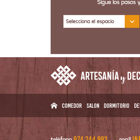
Sigue los pasos 
Selecciona el espacio
Comedor
Salon
Dormitorio
De
974 244 993
in
teléfono
mail