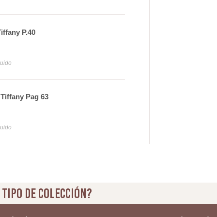
iffany P.40
Ilu
33
luido
Iva y
Tiffany Pag 63
Apl
10
luido
Iva y
 tipo de colección?