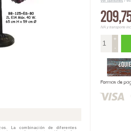
ver opiniones
/
es
209,7
IVA y transporte in
+
-
Formas de pago
zos. La combinación de diferentes