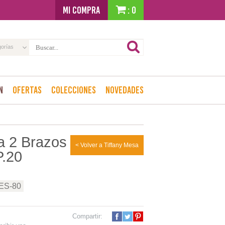
MI COMPRA
: 0
gorías
n
Ofertas
Colecciones
Novedades
 2 Brazos
< Volver a Tiffany Mesa
P.20
+ES-80
Compartir: