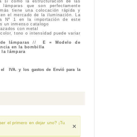
 a si como la estructuración de las
e lámparas que son perfectamente
emás tiene una colocación rápida y
en el mercado de la iluminación. La
la Nº 1 en la importación de este
emos un inmenso catalogo
lazados con metal
 color, tono o intensidad puede variar
de lámparas
//
E = Modelo de
ncia en la bombilla
e la lámpara
 el IVA. y los gastos de Envió para la
ser el primero en dejar uno? ¡Tu