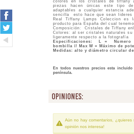
colores en los cristales de tiffany
piezas hacen únicas este tipo d
adaptables a cualquier estancia ad
sencilla esto hace que sean lideres 
Real Tiffany Lamps Coleccion es 
producto para España del cual ten
Composición: Cristales de Tiffany en
Colores: al ser cristales naturales su
ligeramente respecto a la fotografía
Especificaciones
:
L = Numero 
bombilla // Max W = Máximo de pote
Medidas: alto y diámetro circular d
En todos nuestros precios esta incluido
península.
opiniones:
Aún no hay comentarios, ¿quieres 
opinión nos interesa!