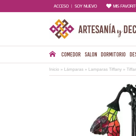
|
ACCESO
SOY NUEVO
MIS FAVORI
Comedor
Salon
Dormitorio
De
Inicio
»
Lámparas
»
Lamparas Tiffany
»
Tiff