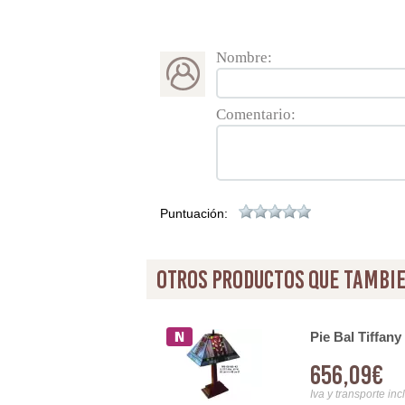
Nombre:
Comentario:
Puntuación:
otros productos que tambie
 P.6
Pie Bal Tiffany
656,09€
Iva y transporte inc