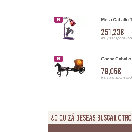
T-058
Mesa Caballo T
251,23€
Iva y transporte inc
61
Coche Caballo 
78,05€
Iva y transporte inc
¿O quizá deseas buscar otro