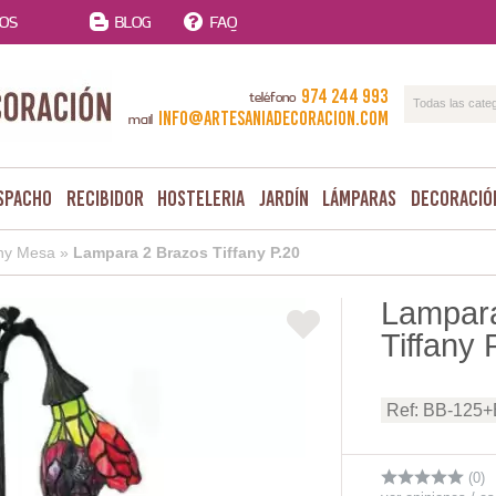
TOS
BLOG
FAQ
974 244 993
teléfono
Todas las cate
info@artesaniadecoracion.com
mail
spacho
Recibidor
Hosteleria
Jardín
Lámparas
Decoració
any Mesa
»
Lampara 2 Brazos Tiffany P.20
Lampara
Tiffany 
Ref: BB-125
(0)