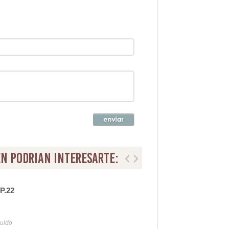
n podrian interesarte:
 P.22
2 Fl
20
luido
Iva y