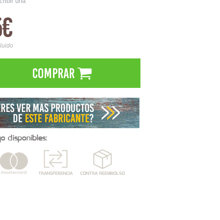
cribir una
5€
cluido
Comprar
 disponibles: