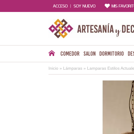
|
ACCESO
SOY NUEVO
MIS FAVORI
Comedor
Salon
Dormitorio
De
Inicio
»
Lámparas
»
Lamparas Estilos Actual