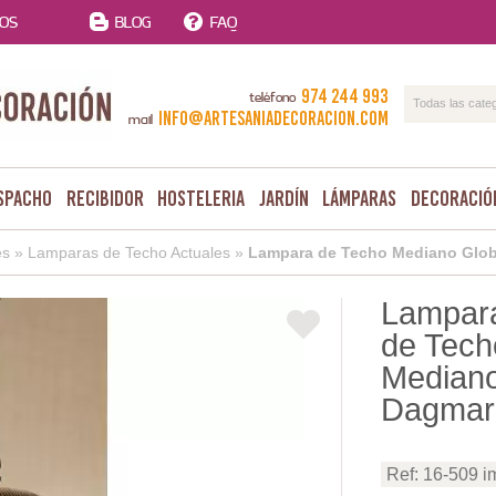
TOS
BLOG
FAQ
974 244 993
teléfono
Todas las cate
info@artesaniadecoracion.com
mail
spacho
Recibidor
Hosteleria
Jardín
Lámparas
Decoració
es
»
Lamparas de Techo Actuales
»
Lampara de Techo Mediano Glob
Lampar
de Tech
Mediano
Dagmar
Ref: 16-509 i