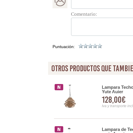
Comentario:
Puntuación:
otros productos que tambie
getales Redonda Flecos
Lampara Techo 
Yute Auier
128,00€
Iva y transporte inc
Lampara de Te
Estilo Oriental Oro