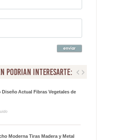
n podrian interesarte:
Diseño Actual Fibras Vegetales de
Lamp
99
luido
Iva y
cho Moderna Tiras Madera y Metal
Apl