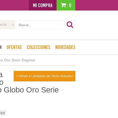
MI COMPRA
: 0
gorías
n
Ofertas
Colecciones
Novedades
o Oro Serie Dagmar
a
< Volver a Lamparas de Techo Actuales
o
 Globo Oro Serie
mor