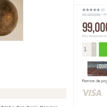
(0)
ver opiniones
/
es
99,00
IVA y transporte in
+
-
Formas de pago