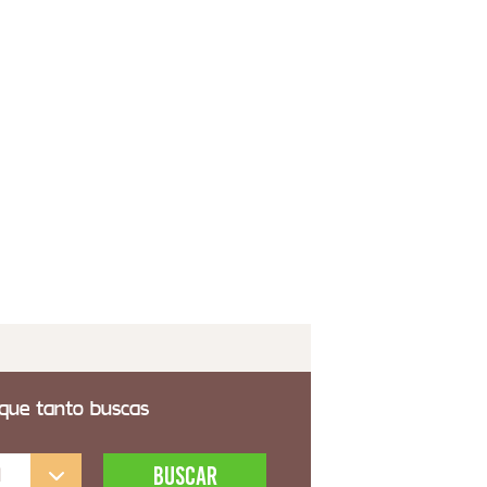
forado Charlotte
,00€
 transporte incluido
para Techo Actual Pequeña Madera Natural -
e Aliquo
6,00€
 transporte incluido
 que tanto buscas
l