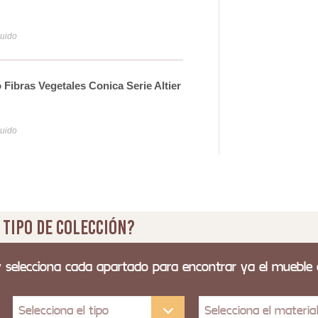
Per
93
luido
Iva y
Fibras Vegetales Conica Serie Altier
Lam
Seri
11
luido
Iva y
 tipo de colección?
y selecciona cada apartado para encontrar ya el mueble
Selecciona el tipo
Selecciona el materia