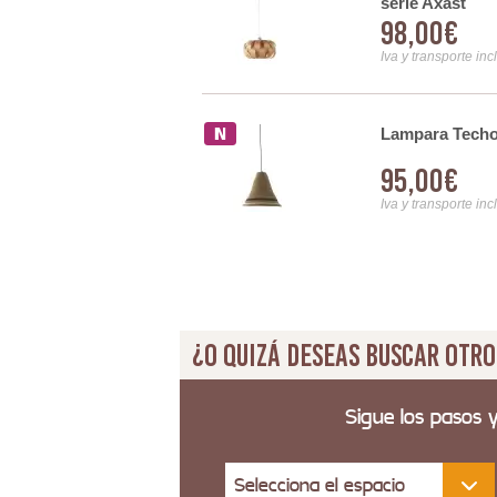
serie Axast
98,00€
Iva y transporte inc
a Ratan Natural Serie
Lampara Techo 
95,00€
Iva y transporte inc
¿O quizá deseas buscar otro
Sigue los pasos 
Selecciona el espacio