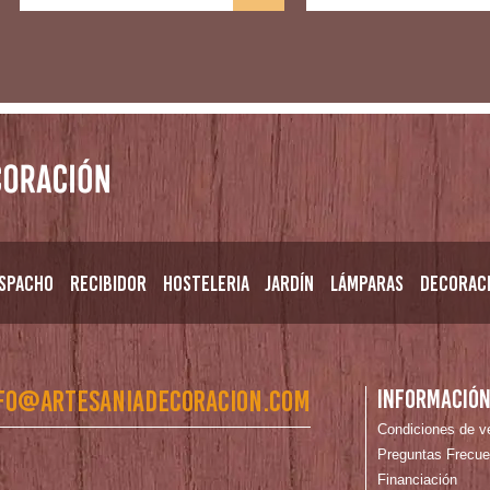
spacho
Recibidor
Hosteleria
Jardín
Lámparas
Decorac
fo@artesaniadecoracion.com
Informació
Condiciones de v
Preguntas Frecue
Financiación